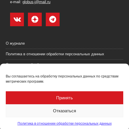
e-mail:
globus-j@mail.ru
О журнале
Политика в отношении обработки персональных данных
Согласие на обработку персональных данных
Пользовательское соглашение (оферта)
Вы соглашаетесь на обработку персональных данных по средствам
метрических программ.
Согласие на получение рекламных материалов
Рекламодателям
Принять
Контакты
Отказаться
Политика в отношении обработки персональных данных
Журнал "Глобус: геология и бизнес" @ 2021. Все права соблюдены.