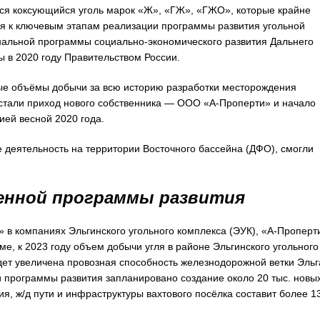
ся коксующийся уголь марок «Ж», «ГЖ», «ГЖО», которые крайне
тся к ключевым этапам реализации программы развития угольной
нальной программы социально-экономического развития Дальнего
ы в 2020 году Правительством России.
ные объёмы добычи за всю историю разработки месторождения
 стали приход нового собственника — ООО «А-Проперти» и начало
ей весной 2020 года.
 деятельность на территории Восточного бассейна (ДФО), смогли
енной программы развития
 в компаниях Эльгинского угольного комплекса (ЭУК), «А-Проперт
е, к 2023 году объем добычи угля в районе Эльгинского угольного
дет увеличена провозная способность железнодорожной ветки Эльг
ии программы развития запланировано создание около 20 тыс. новы
я, ж/д пути и инфраструктуры вахтового посёлка составит более 1