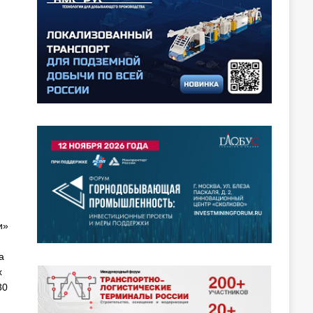
и»
а
х
30