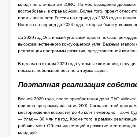
млрд т по стандартам JORC. На месторождении добывает
востребованы в странах Азии. Более того, проект относи
промышленности России на период до 2035 года и нацио
Востока на период до 2024 года, которые были утвержден
За 2020 год Эльгинский угольный проект показал рекорд
высококачественного коксующегося угля. Важным этапом
реализации программы развития, представленной компани
В целом по итогам 2020 года угольные компании, ведущие
показать небольшой рост по отгрузке сырья.
Поэтапная реализация собств
Весной 2020 года, после приобретения доли ПАО «Мечел»
приняла программу развития ЭУК. Согласно этой программ
месторождения возрастёт до 45 млн т ежегодно. Также бу
— Улак — 30 млн т в год. Кроме того, в рамках реализац
рабочих мест. Объем инвестиций в развитие месторождени
млрд руб.