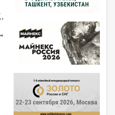
в
 т
ом