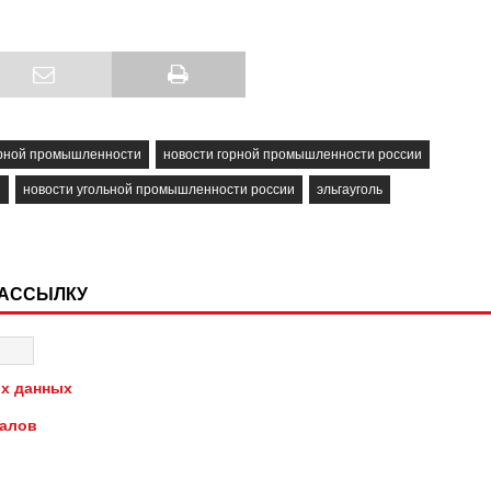
орной промышленности
новости горной промышленности россии
и
новости угольной промышленности россии
эльгауголь
РАССЫЛКУ
х данных
иалов