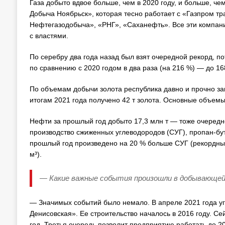
Газа добыто вдвое больше, чем в 2020 году, и больше, че
Добыча Ноябрьск», которая тесно работает с «Газпром т
Нефтегазодобыча», «РНГ», «Саханефть». Все эти компани
с властями.
По серебру два года назад был взят очередной рекорд, п
по сравнению с 2020 годом в два раза (на 216 %) — до 168
По объемам добычи золота республика давно и прочно зак
итогам 2021 года получено 42 т золота. Основные объем
Нефти за прошлый год добыто 17,3 млн т — тоже очередно
производство сжиженных углеводородов (СУГ), пропан-бу
прошлый год произведено на 20 % больше СУГ (рекордные 3
м³).
— Какие важные события произошли в добывающей
— Значимых событий было немало. В апреле 2021 года у
Денисовская». Ее строительство началось в 2016 году. Сей
год. Третья очередь позволит предприятию работать до 20