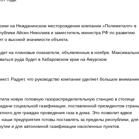
абрики на Нежданинском месторождении компании «Полиметалл» в
спублики Айсен Николаев и заместитель министра РФ по развитию
ит о высокой значимости объекта.
одит на плановые показатели, объявленные в ноябре. Максимальн
ваться руда будет в Хабаровском крае на Амурском
мест. Радует, что руководство компании уделяет большое внимание
стила новую головную газораспределительную станцию в столице
задачи социальной газификации, поставленной президентом стран
тного для граждан проведения газа в дома. Это позволит вдвое
 наши предприятия готовы поставлять за пределы республики, для
утии и для автономной газификации населенных пунктов.