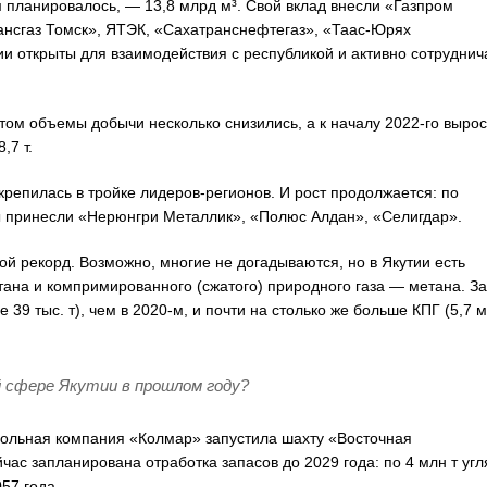
м планировалось, — 13,8 млрд м³. Свой вклад внесли «Газпром
рансгаз Томск», ЯТЭК, «Сахатранснефтегаз», «Таас-Юрях
и открыты для взаимодействия с республикой и активно сотруднич
отом объемы добычи несколько снизились, а к началу 2022-го выро
,7 т.
репилась в тройке лидеров-регионов. И рост продолжается: по
ы принесли «Нерюнгри Металлик», «Полюс Алдан», «Селигдар».
й рекорд. Возможно, многие не догадываются, но в Якутии есть
тана и компримированного (сжатого) природного газа — метана. За
9 тыс. т), чем в 2020-м, и почти на столько же больше КПГ (5,7 
 сфере Якутии в прошлом году?
гольная компания «Колмар» запустила шахту «Восточная
час запланирована отработка запасов до 2029 года: по 4 млн т угл
57 года.