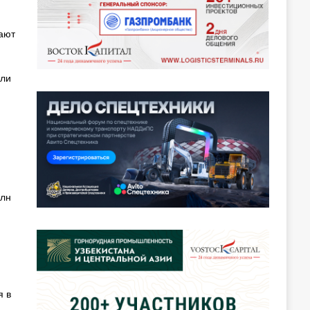
ают
сли
млн
я в