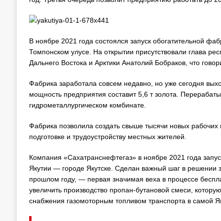
В ноябре 2021 года состоялся запуск обогатительной ф
Томпонском улусе. На открытии присутствовали глава ре
Дальнего Востока и Арктики Анатолий Бобраков, что говор
Фабрика заработала совсем недавно, но уже сегодня вых
мощность предприятия составит 5,6 т золота. Перерабаты
гидрометаллургическом комбинате.
Фабрика позволила создать свыше тысячи новых рабочих 
подготовке и трудоустройству местных жителей.
Компания «Сахатранснефтегаз» в ноябре 2021 года запу
Якутии — городе Якутске. Сделан важный шаг в решении 
прошлом году, — первая значимая веха в процессе беспла
увеличить производство пропан-бутановой смеси, которую
снабжения газомоторным топливом транспорта в самой Як