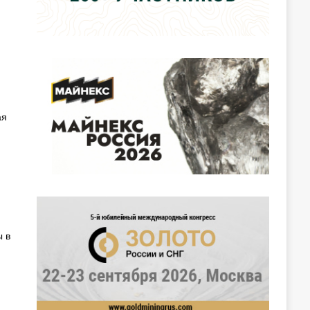
ая
ы в