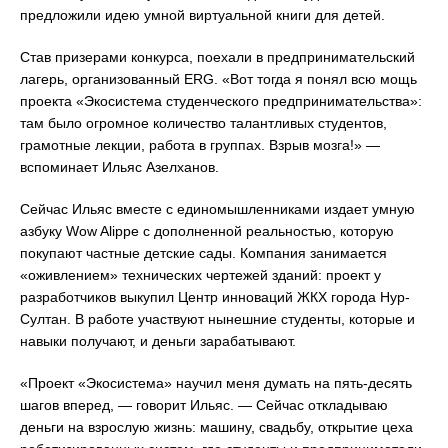
предложили идею умной виртуальной книги для детей.
Став призерами конкурса, поехали в предпринимательский
лагерь, организованный ERG. «Вот тогда я понял всю мощь
проекта «Экосистема студенческого предпринимательства»:
там было огромное количество талантливых студентов,
грамотные лекции, работа в группах. Взрыв мозга!» —
вспоминает Ильяс Азелханов.
Сейчас Ильяс вместе с единомышленниками издает умную
азбуку Wow Alippe с дополненной реальностью, которую
покупают частные детские сады. Компания занимается
«оживлением» технических чертежей зданий: проект у
разработчиков выкупил Центр инноваций ЖКХ города Нур-
Султан. В работе участвуют нынешние студенты, которые и
навыки получают, и деньги зарабатывают.
«Проект «Экосистема» научил меня думать на пять-десять
шагов вперед, — говорит Ильяс. — Сейчас откладываю
деньги на взрослую жизнь: машину, свадьбу, открытие цеха