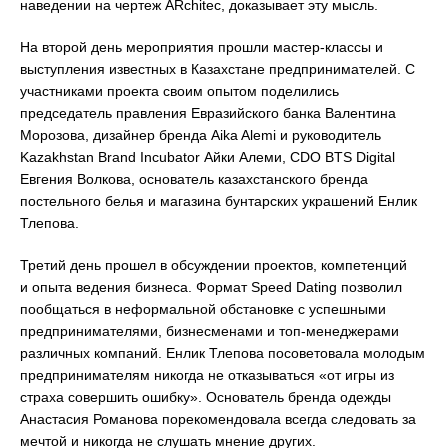
наведении на чертеж ARchitec, доказывает эту мысль.
На второй день мероприятия прошли мастер-классы и
выступления известных в Казахстане предпринимателей. С
участниками проекта своим опытом поделились
председатель правления Евразийского банка Валентина
Морозова, дизайнер бренда Aika Alemi и руководитель
Kazakhstan Brand Incubator Айки Алеми, CDO BTS Digital
Евгения Волкова, основатель казахстанского бренда
постельного белья и магазина бунтарских украшений Енлик
Тлепова.
Третий день прошел в обсуждении проектов, компетенций
и опыта ведения бизнеса. Формат Speed Dating позволил
пообщаться в неформальной обстановке с успешными
предпринимателями, бизнесменами и топ-менеджерами
различных компаний. Енлик Тлепова посоветовала молодым
предпринимателям никогда не отказываться «от игры из
страха совершить ошибку». Основатель бренда одежды
Анастасия Романова порекомендовала всегда следовать за
мечтой и никогда не слушать мнение других.