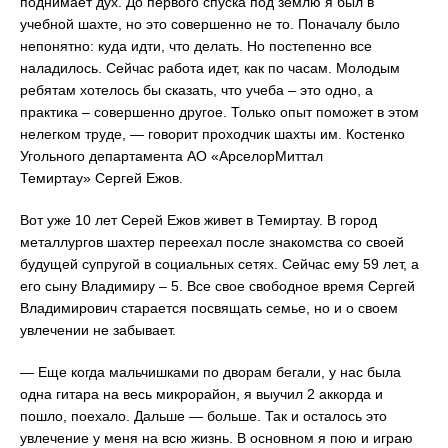
поднимает дух. До первого спуска под землю я был в
учебной шахте, но это совершенно не то. Поначалу было
непонятно: куда идти, что делать. Но постепенно все
наладилось. Сейчас работа идет, как по часам. Молодым
ребятам хотелось бы сказать, что учеба – это одно, а
практика – совершенно другое. Только опыт поможет в этом
нелегком труде, — говорит проходчик шахты им. Костенко
Угольного департамента АО «АрселорМиттал
Темиртау» Сергей Ежов.
Вот уже 10 лет Серей Ежов живет в Темиртау. В город
металлургов шахтер переехал после знакомства со своей
будущей супругой в социальных сетях. Сейчас ему 59 лет, а
его сыну Владимиру – 5. Все свое свободное время Сергей
Владимирович старается посвящать семье, но и о своем
увлечении не забывает.
— Еще когда мальчишками по дворам бегали, у нас была
одна гитара на весь микрорайон, я выучил 2 аккорда и
пошло, поехало. Дальше — больше. Так и осталось это
увлечение у меня на всю жизнь. В основном я пою и играю