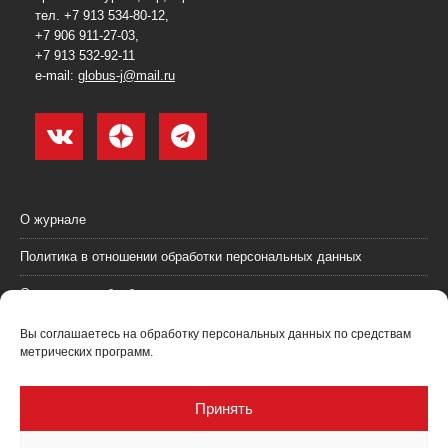
тел. +7 913 534-80-12,
+7 906 911-27-03,
+7 913 532-92-11
e-mail:
globus-j@mail.ru
О журнале
Политика в отношении обработки персональных данных
Согласие на обработку персональных данных
Пользовательское соглашение (оферта)
Вы соглашаетесь на обработку персональных данных по средствам
метрических программ.
Согласие на получение рекламных материалов
Рекламодателям
Принять
Контакты