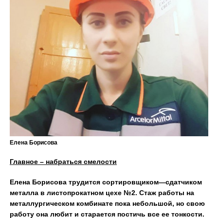
Елена Борисова
Главное
– набраться смелости
Елена Борисова
трудится
сортировщик
ом
—
сдатчик
ом
металла
в листопрокатном цехе №
2.
Стаж работы на
металлургическом комбинате пока небольшой, но свою
работу он
а любит и старается постичь все ее тонкости.