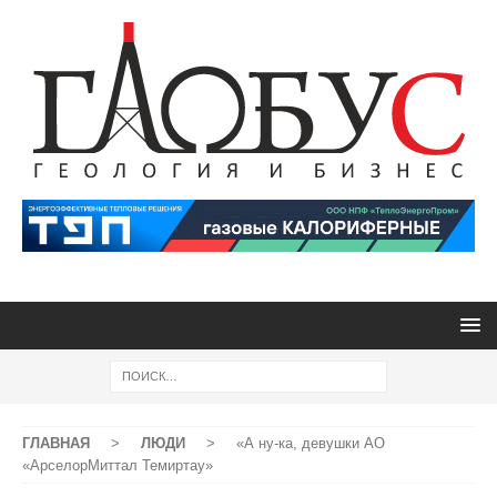
ГЛАВНАЯ
>
ЛЮДИ
>
«А ну-ка, девушки АО
«АрселорМиттал Темиртау»