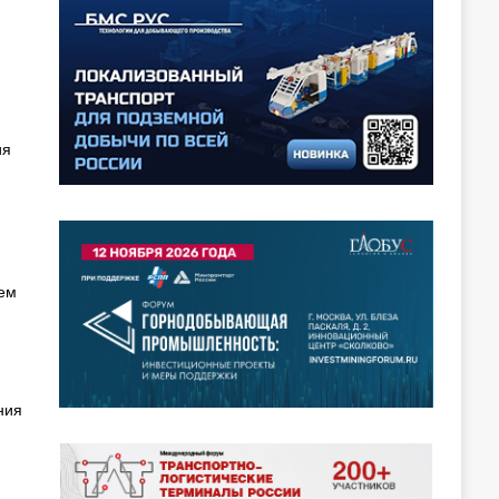
ия
ием
ния