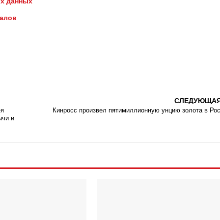
х данных
иалов
СЛЕДУЮЩА
-я
Кинросс произвел пятимиллионную унцию золота в Ро
ычи и