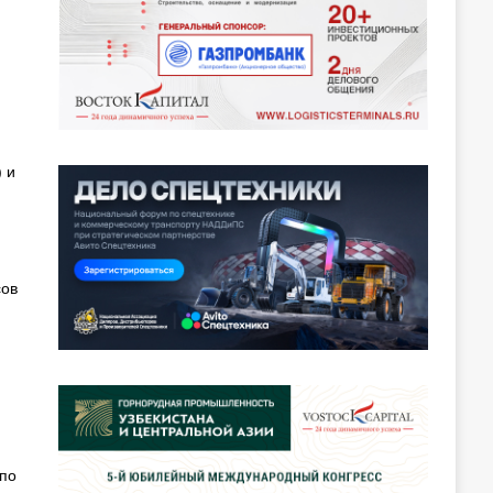
 и
сов
 по