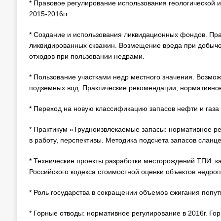
* Правовое регулирование использования геологической 
2015-2016гг.
* Создание и использования ликвидационных фондов. Пр
ликвидированных скважин. Возмещение вреда при добыче
отходов при пользовании недрами.
* Пользование участками недр местного значения. Возм
подземных вод. Практические рекомендации, нормативное 
* Переход на новую классификацию запасов нефти и газа 
* Практикум «Трудноизвлекаемые запасы: нормативное ре
в работу, перспективы. Методика подсчета запасов сланц
* Технические проекты разработки месторождений ТПИ: к
Российского кодекса стоимостной оценки объектов недроп
* Роль государства в сокращении объемов сжигания попут
* Горные отводы: нормативное регулирование в 2016г. Г