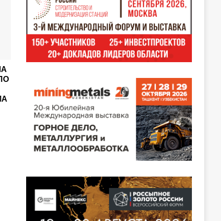
ЛА
ПО
МА