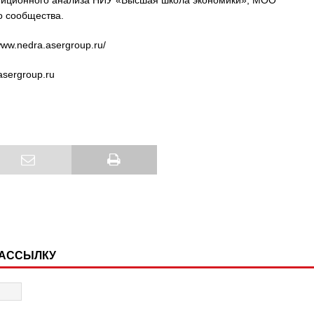
тиционного анализа НИУ «Высшая школа экономики»; МОО
о сообщества.
ww.nedra.asergroup.ru/
asergroup.ru
РАССЫЛКУ