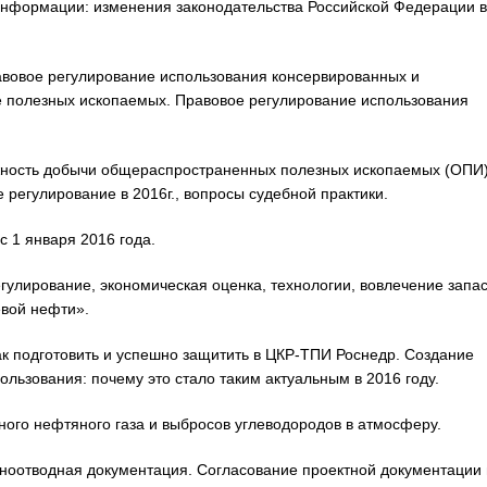
информации: изменения законодательства Российской Федерации в
авовое регулирование использования консервированных и
 полезных ископаемых. Правовое регулирование использования
ожность добычи общераспространенных полезных ископаемых (ОПИ)
регулирование в 2016г., вопросы судебной практики.
с 1 января 2016 года.
гулирование, экономическая оценка, технологии, вовлечение запа
евой нефти».
ак подготовить и успешно защитить в ЦКР-ТПИ Роснедр. Создание
ользования: почему это стало таким актуальным в 2016 году.
ного нефтяного газа и выбросов углеводородов в атмосферу.
орноотводная документация. Согласование проектной документации