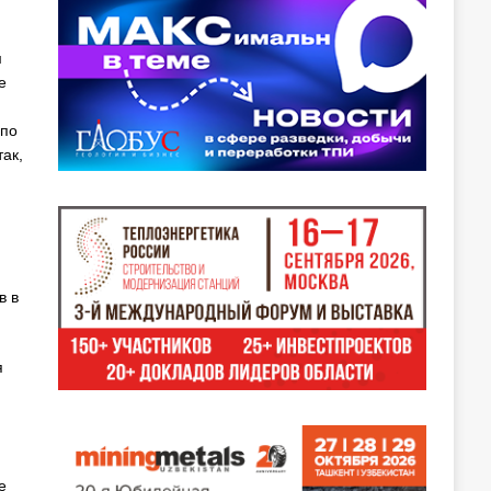
м
е
 по
ак,
в в
я
е