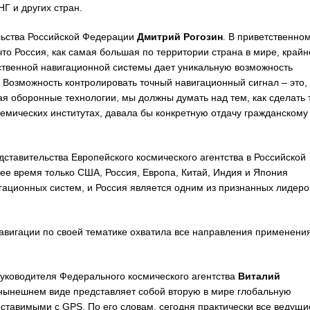
Г и других стран.
льства Российской Федерации
Дмитрий Рогозин
. В приветственно
что Россия, как самая большая по территории страна в мире, крайн
ственной навигационной системы дает уникальную возможность
 Возможность контролировать точный навигационный сигнал – это,
ая оборонные технологии, мы должны думать над тем, как сделать т
емических институтах, давала бы конкретную отдачу гражданскому
ставительства Европейского космического агентства в Российской
ее время только США, Россия, Европа, Китай, Индия и Япония
ационных систем, и Россия является одним из признанных лидеро
авигации по своей тематике охватила все направления применени
уководителя Федерального космического агентства
Виталий
нынешнем виде представляет собой вторую в мире глобальную
ставимыми с GPS. По его словам, сегодня практически все ведущи