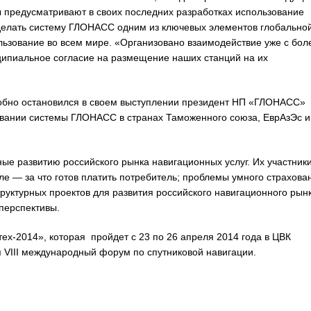
 предусматривают в своих последних разработках использование
делать систему ГЛОНАСС одним из ключевых элементов глобально
льзование во всем мире. «Организовано взаимодействие уже с бол
нципиальное согласие на размещение наших станций на их
робно остановился в своем выступлении президент НП «ГЛОНАСС»
зовании системы ГЛОНАСС в странах Таможенного союза, ЕврАзЭс и
ые развитию российского рынка навигационных услуг. Их участник
е — за что готов платить потребитель; проблемы умного страхова
руктурных проектов для развития российского навигационного рынк
перспективы.
-2014», которая пройдет с 23 по 26 апреля 2014 года в ЦВК
ся VIII международный форум по спутниковой навигации.