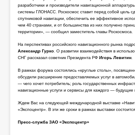
разработчики и производители навигационной аппаратуры
системы ГЛОНАСС. Роскосмос ставит перед собой цель с
спутниковой навигации, обеспечить ее эффективное испо
чем 40 странами, и от большинства из них получено при
территории», — сообщил заместитель главы Роскосмоса.
На перспективах российского навигационного рынка под
Александр Гурко
. О развитии взаимодействия в исполь
СНГ рассказал советник Президента РФ
Игорь Левитин
.
В рамках форума состоялись «круглые столы», посвященн
обсудили расширение предоставляемых услуг в автомобил
— чего хочет потребитель; роль государственных инфраст
навигационные услуги и сервисы для каждого — будущие 
Ждем Вас на следующей международной выставке «Навитех
«Экспоцентр». В эти же сроки в рамках выставки состоит
Пресс-служба ЗАО «Экспоцентр»