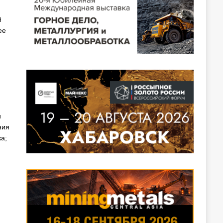
й
ее
и
ния
а;