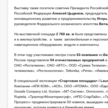
Выставку также посетили советник Президента Российск
Российской Федерации
Алексей Цыденов,
председатель
инновационному развитию и предпринимательству
Игорь
руководителя Федерального космического агентства
Вита
На выставочной площади
2 760 кв. м
были представлены 
и в землеустройстве, а также автомобильная и персонал
навигационное оборудование, модули и компоненты.
В этом году участниками смотра стали
63 компании
из
Бе
Россию представляли
54
отечественных предприятий
и
ОАО «Ростелеком», ОАО «МТС», ООО «Сумма Телеком», Г
телематика», «Ростехнологии», Teltonika, «Ритм», «Ижевс
В специальной экспозиции
«Стартовая площадка»
/ Lau
Компании «АПК КОМ», «АСК», ООО «АТОМА», ООО «Евро
Gosafe Company Ltd, Gurtam, «МТ-Систем», Omnicomm, 
Ruptela, «ТранпортМониторинг.рф», «НПО СтарЛайн», «Те
Прогресс» продемонстрировали 50 новинок, вышедших на 
продукцию, которая появится в ближайшее время.