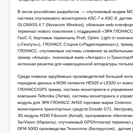
В числе российских разработок — спутниковый модем МС
система спутникового мониторинга ASC-7 и ASC-8; датчи
GLONASS 4.7 (Novacom Wireless); облачная web-платформ
терминал нового поколения с поддержкой «ЭРА ГЛОНАСС
ГеоС-3; бортовые терминалы Profi, Optim, Light от ко
(«Геопуть»), ГЛОНАСС Сторож («Радиотерминал»), трекер
ГЛОНАСС, спутниковые системы слежения за мобильными
трекер «Алькор», поисковый маяк «Антарес» («Транспорт
антенная решетка для навигационной аппаратуры пользо
Среди новинок зарубежных производителей большой инте
передачи данных в М2М сегменте НЕ920 и LE920 от компа
ГЛОНАСС/GPS трекер, система мониторинга и управлени
компании Teltonika (Литва), системы мониторинга и упр
модуль для ЭРА ГЛОНАСС AHS3 торговая марка Cinterion W
мониторинга транспортных средств Gosafe G71, беспро
3G модуль Н330 Fibocom (Китай); программное обеспечен
SerVision (Израиль); спутниковый GPS/Inmarsat терминал
DFM 500D производства Технолтон (Белоруссия); датчик у