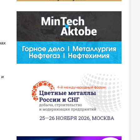
нах
 и