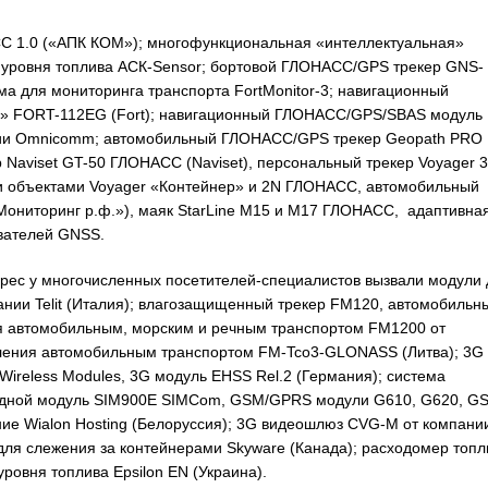
С 1.0 («АПК КОМ»); многофункциональная «интеллектуальная»
к уровня топлива АСК-Sensor; бортовой ГЛОНАСС/GPS трекер GNS-
а для мониторинга транспорта FortMonitor-3; навигационный
» FORT-112EG (Fort); навигационный ГЛОНАСС/GPS/SBAS модуль
мпании Omnicomm; автомобильный ГЛОНАСС/GPS трекер Geopath PRO
 Naviset GT-50 ГЛОНАСС (Naviset), персональный трекер Voyager 
 объектами Voyager «Контейнер» и 2N ГЛОНАСС, автомобильный
Мониторинг р.ф.»), маяк StarLine M15 и М17 ГЛОНАСС, адаптивна
вателей GNSS.
рес у многочисленных посетителей-специалистов вызвали модули 
нии Telit (Италия); влагозащищенный трекер FM120, автомобильн
я автомобильным, морским и речным транспортом FM1200 от
авления автомобильным транспортом FM-Tco3-GLONASS (Литва); 3G
ireless Modules, 3G модуль EHSS Rel.2 (Германия); система
водной модуль SIM900E SIMCom, GSM/GPRS модули G610, G620, GS
ие Wialon Hosting (Белоруссия); 3G видеошлюз CVG-M от компани
 для слежения за контейнерами Skyware (Канада); расходомер топл
ровня топлива Epsilon EN (Украина).