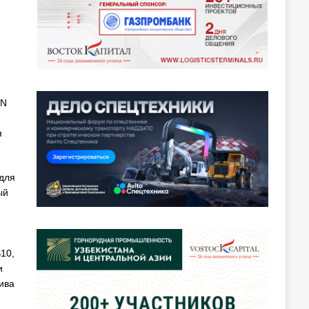
3N
я
для
ый
10,
и
ива