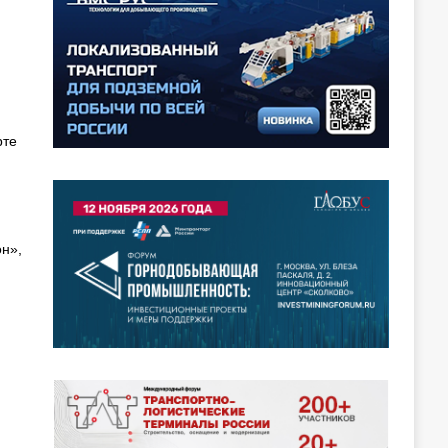
рте
н»,