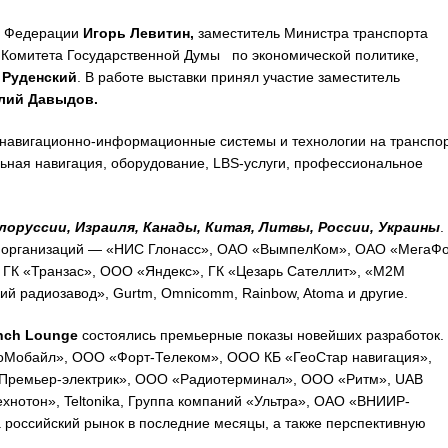
ой Федерации
Игорь
Левитин,
заместитель Министра транспорта
 Комитета Государственной Думы по экономической политике,
 Руденский
. В работе выставки принял участие заместитель
лий Давыдов.
навигационно-информационные системы и технологии на транспо
ьная навигация, оборудование, LBS-услуги, профессиональное
лоруссии, Израиля, Канады, Китая, Литвы, России, Украины
.
 организаций — «НИС Глонасс», ОАО «ВымпелКом», ОАО «МегаФо
К «Транзас», ООО «Яндекс», ГК «Цезарь Сателлит», «М2М
кий радиозавод», Gurtm, Omnicomm, Rainbow, Atoma и другие.
nch Lounge
состоялись премьерные показы новейших разработок.
Мобайл», ООО «Форт-Телеком», ООО КБ «ГеоСтар навигация»,
«Премьер-электрик», ООО «Радиотерминал», ООО «Ритм», UAB
хнотон», Teltonika, Группа компаний «Ультра», ОАО «ВНИИР-
российский рынок в последние месяцы, а также перспективную