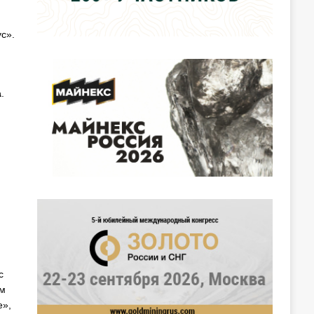
с».
а
.
с
ем
е»,