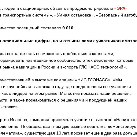
, людей и стационарных объектов продемонстрировали
«ЭРА-
транспортные системы», «Умная остановка», «Безопасный автобу
ичество посещений составило
9 010
.
о официальные цифры, но и отзывы самих участников смотр
на выставке есть возможность пообщаться с коллегами,
ормировать навигационное сообщество о тех действиях, которые
 рынка навигации в России и экспорта ГЛОНАСС технологий».
ы участвовавшей в выставке компании «НИС ГЛОНАСС»: «Мы
я и крупнейшая выставка в году, где представлены все участники
е как о лидере на этом рынке. Мы хотим показать наши решения,
асти, а также познакомиться с решениями и продукцией наших
ыставке».
гея Иванова, компания принимала участие в выставке «Навитех» 
исключение. Площадка дает нам две важные вещи: мы демонстриру
елематика», существующая 10 лет, проживет еще в два раза дольш