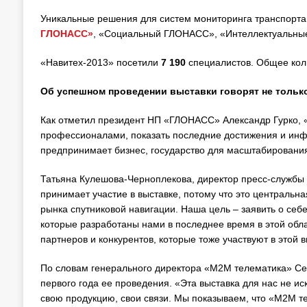
Уникальные решения для систем мониторинга транспорта
ГЛОНАСС»
, «Социальный ГЛОНАСС», «Интеллектуальные 
«Навитех-2013» посетили
7 190
специалистов. Общее кол
Об успешном проведении выставки говорят не тольк
Как отметил президент НП «ГЛОНАСС» Александр Гурко, «
профессионалами, показать последние достижения и инф
предпринимает бизнес, государство для масштабирования
Татьяна Кулешова-Черноплекова, директор пресс-служб
принимает участие в выставке, потому что это центральна
рынка спутниковой навигации. Наша цель – заявить о себ
которые разработаны нами в последнее время в этой обл
партнеров и конкурентов, которые тоже участвуют в этой в
По словам генерального директора «М2М телематика» Сер
первого года ее проведения. «Эта выставка для нас не 
свою продукцию, свои связи. Мы показываем, что «М2М т