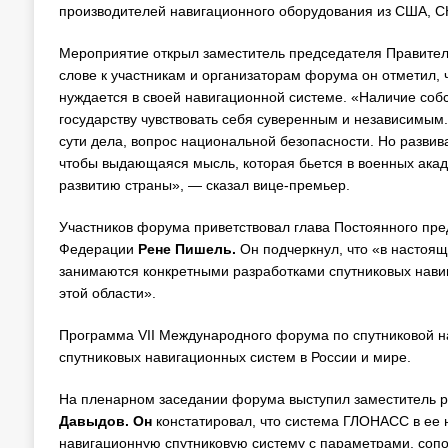
производителей навигационного оборудования из США, СН
Мероприятие открыл заместитель председателя Правите
слове к участникам и организаторам форума он отметил, 
нуждается в своей навигационной системе. «Наличие соб
государству чувствовать себя суверенным и независимым.
сути дела, вопрос национальной безопасности. Но развив
чтобы выдающаяся мысль, которая бьется в военных акад
развитию страны», — сказал вице-премьер.
Участников форума приветствовал глава Постоянного пред
Федерации
Рене Пишель.
Он подчеркнул, что «в настоящ
занимаются конкретными разработками спутниковых навиг
этой области».
Программа VII Международного форума по спутниковой н
спутниковых навигационных систем в России и мире.
На пленарном заседании форума выступил заместитель р
Давыдов.
Он
констатировал, что система ГЛОНАСС в ее 
навигационную спутниковую систему с параметрами, сопо