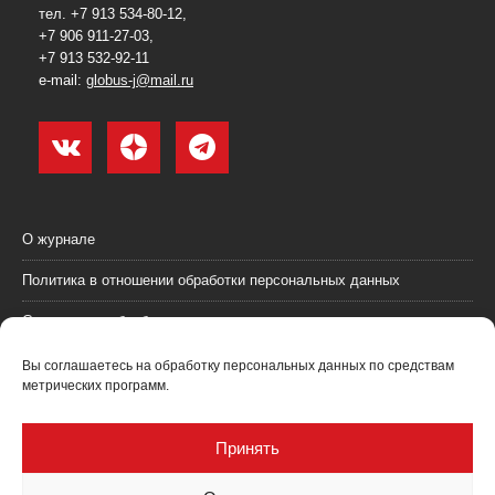
тел. +7 913 534-80-12,
+7 906 911-27-03,
+7 913 532-92-11
e-mail:
globus-j@mail.ru
О журнале
Политика в отношении обработки персональных данных
Согласие на обработку персональных данных
Пользовательское соглашение (оферта)
Вы соглашаетесь на обработку персональных данных по средствам
метрических программ.
Согласие на получение рекламных материалов
Рекламодателям
Принять
Контакты