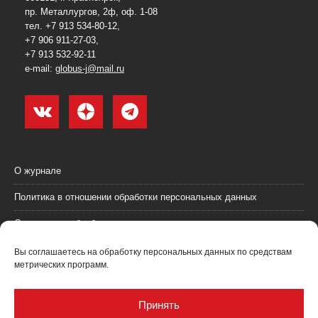
пр. Металлургов, 2ф, оф. 1-08
тел. +7 913 534-80-12,
+7 906 911-27-03,
+7 913 532-92-11
e-mail:
globus-j@mail.ru
О журнале
Политика в отношении обработки персональных данных
Согласие на обработку персональных данных
Пользовательское соглашение (оферта)
Вы соглашаетесь на обработку персональных данных по средствам
метрических программ.
Согласие на получение рекламных материалов
Рекламодателям
Принять