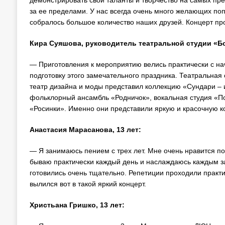
демонстрировать свои таланты и творчество на самых пре
за ее пределами. У нас всегда очень много желающих поп
собралось большое количество наших друзей. Концерт пр
Кира Суяшова, руководитель театральной студии «Б
— Приготовления к мероприятию велись практически с нач
подготовку этого замечательного праздника. Театральная
театр дизайна и моды представил коллекцию «Сундари –
фольклорный ансамбль «Родничок», вокальная студия «
«Росинки». Именно они представили яркую и красочную к
Анастасия Марасанова, 13 лет:
— Я занимаюсь пением с трех лет. Мне очень нравится п
бываю практически каждый день и наслаждаюсь каждым за
готовились очень тщательно. Репетиции проходили практ
вылился вот в такой яркий концерт.
Христьана Гришко, 13 лет: