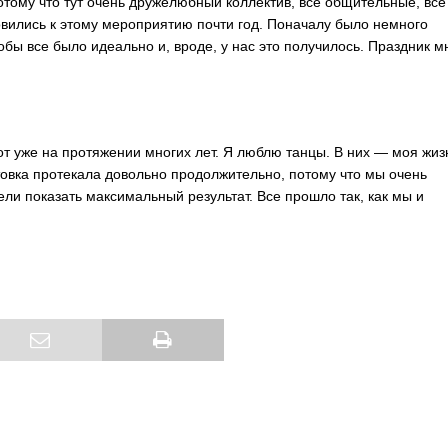
отому что тут очень дружелюбный коллектив, все общительные, все
овились к этому мероприятию почти год. Поначалу было немного
бы все было идеально и, вроде, у нас это получилось. Праздник м
т уже на протяжении многих лет. Я люблю танцы. В них — моя жиз
товка протекала довольно продолжительно, потому что мы очень
ели показать максимальный результат. Все прошло так, как мы и