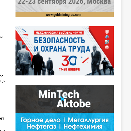
ы.
ру
нцы
ет