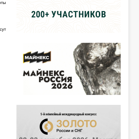
оты
сут