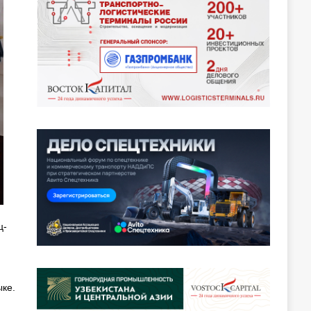
ц-
ке.