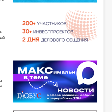
о и
в
кий
Мы
й