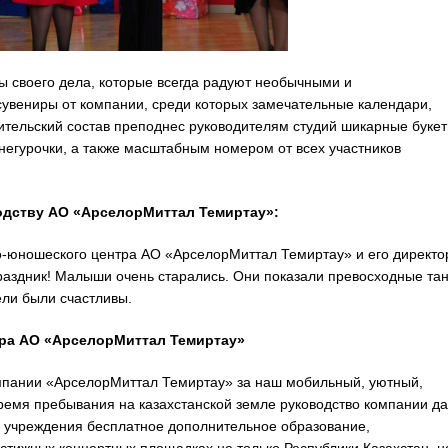
 своего дела, которые всегда радуют необычными и
сувениры от компании, среди которых замечательные календари,
тельский состав преподнес руководителям студий шикарные букет
егурочки, а также масштабным номером от всех участников
одству АО «АрселорМиттал Темиртау»:
ко-юношеского центра АО «АрселорМиттал Темиртау» и его директо
раздник! Малыши очень старались. Они показали превосходные та
ели были счастливы.
тра АО «АрселорМиттал Темиртау»
омпании «АрселорМиттал Темиртау» за наш мобильный, уютный,
время пребывания на казахстанской земле руководство компании да
о учреждения бесплатное дополнительное образование,