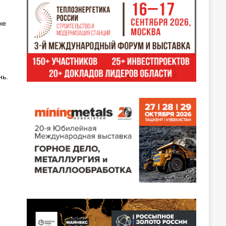
не
нь.