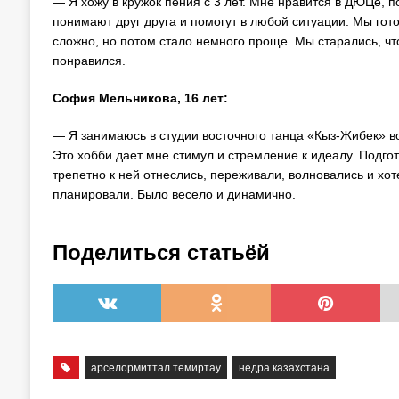
— Я хожу в кружок пения с 3 лет. Мне нравится в ДЮЦе, п
понимают друг друга и помогут в любой ситуации. Мы гот
сложно, но потом стало немного проще. Мы старались, что
понравился.
София Мельникова, 16 лет:
— Я занимаюсь в студии восточного танца «Кыз-Жибек» во
Это хобби дает мне стимул и стремление к идеалу. Подго
трепетно к ней отнеслись, переживали, волновались и хот
планировали. Было весело и динамично.
Поделиться статьёй
арселормиттал темиртау
недра казахстана