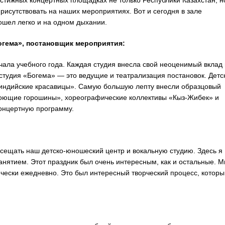
стижных концертных площадках не только Республики Казахстан, н
рисутствовать на наших мероприятиях. Вот и сегодня в зале
ошел легко и на одном дыхании.
огема», постановщик мероприятия:
ала учебного года. Каждая студия внесла свой неоценимый вклад 
 студия «Богема» — это ведущие и театрализация постановок. Детс
 индийские красавицы». Самую большую лепту внесли образцовый
Поющие горошины», хореографические коллективы «Кыз-Жибек» и
онцертную программу.
осещать наш детско-юношеский центр и вокальную студию. Здесь я
нятием. Этот праздник был очень интересным, как и остальные. 
ически ежедневно. Это был интересный творческий процесс, которы