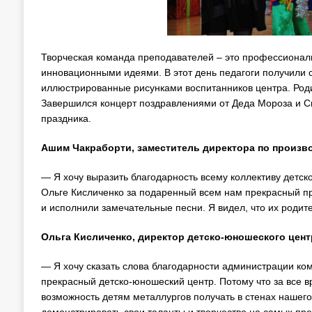
Творческая команда преподавателей – это профессионалы
инновационными идеями. В этот день педагоги получили 
иллюстрированные рисунками воспитанников центра. Роди
Завершился концерт поздравлениями от Деда Мороза и Сн
праздника.
Ашим Чакраборти, заместитель директора по произв
— Я хочу выразить благодарность всему коллективу детс
Ольге Кисличенко за подаренный всем нам прекрасный п
и исполнили замечательные песни. Я видел, что их родит
Ольга Кисличенко, директор детско-юношеского цен
— Я хочу сказать слова благодарности администрации к
прекрасный детско-юношеский центр. Потому что за все 
возможность детям металлургов получать в стенах нашег