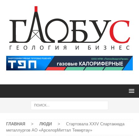
ГЛАВНАЯ
>
ЛЮДИ
>
Стартовала XXIV Спартакиада
металлургов АО «АрселорМиттал Темиртау»