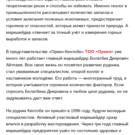
теоретически риски и способы их избежать. Именно геолог в
промышленности рассчитывает количество запасов и
условия залегания полезных ископаемых, предостерегает
горняков от опасностей, которые может принести природа. А
маркшейдер отвечает за точный учёт и измерения горных
выработок и запасов.
В представительстве «Оркен-Кентобе»
ТОО «Оркен»
уже
много лет работает главный маркшейдер Болатбек Диярович
Айтпаев. Всю свою жизнь он посвятил развитию рудника,
стал уважаемым специалистом, опорой коллег и
наставником молодёжи. Его работа — многогранный труд, в
котором учитывается огромное количество факторов. Если
спросить Болатбека Дияровича о любом цехе рудника, он не
задумываясь даст вам ответ.
На рудник Кентобе он пришёл в 1996 году, будучи молодым
специалистом. Активный участковый маркшейдер сразу
влился в разработку месторождения. Через три года главный
маркшейдер предприятия ушёл по состоянию здоровья и