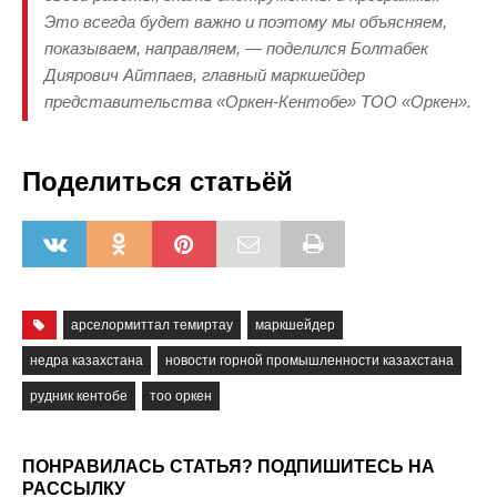
Это всегда будет важно и поэтому мы объясняем,
показываем, направляем, — поделился Болтабек
Диярович Айтпаев, главный маркшейдер
представительства «Оркен-Кентобе» ТОО «Оркен».
Поделиться статьёй
арселормиттал темиртау
маркшейдер
недра казахстана
новости горной промышленности казахстана
рудник кентобе
тоо оркен
ПОНРАВИЛАСЬ СТАТЬЯ? ПОДПИШИТЕСЬ НА
РАССЫЛКУ