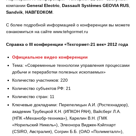
компании
General
Electric
,
Dassault Systèmes
GEOVIA
RUS
,
Sandvik
,
НАВГЕОКОМ
.
C более подробной информацией о конференции вы можете
ознакомиться на сайте www.tehgormet.ru
Справка о
III конференции «Техгормет-21 век» 2012 года
Официальное видео конференции
Тема: «Современные технологии управления процессами
добычи и переработки полезных ископаемых»
Количество участников: 220
Количество субъектов РФ: 21
Количество стран: 11
Ключевые докладчики: Перепелицын А.И. (Ростехнадзор),
академик Трубецкой К.Н. (ИПКОН РАН), Вайсберг Л.А.
(НПК «Механобр-техника»), Карелин В.Н. (ГМК
«Норильский Никель»), Элеонора Виджек-Кэйпхарт
(CSIRO, Австралия), Согрин Б.Б. (ОАО «Полиметалл»),