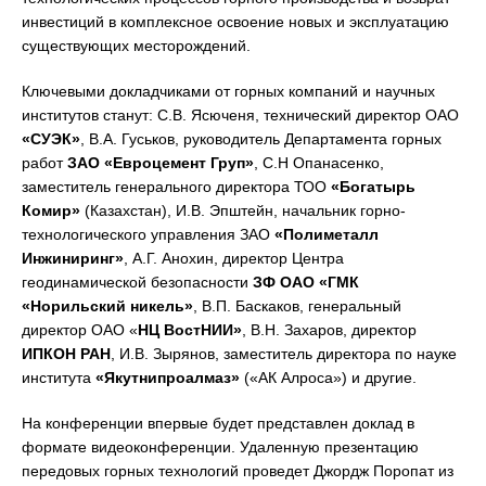
инвестиций в комплексное освоение новых и эксплуатацию
существующих месторождений.
Ключевыми докладчиками от горных компаний и научных
институтов станут: С.В. Ясюченя, технический директор ОАО
«СУЭК»
, В.А. Гуськов, руководитель Департамента горных
работ
ЗАО
«Евроцемент Груп»
, С.Н Опанасенко,
заместитель генерального директора ТОО
«Богатырь
Комир»
(Казахстан), И.В. Эпштейн, начальник горно-
технологического управления ЗАО
«Полиметалл
Инжиниринг»
, А.Г. Анохин, директор Центра
геодинамической безопасности
ЗФ ОАО «ГМК
«Норильский никель»
, В.П. Баскаков, генеральный
директор ОАО «
НЦ ВостНИИ»
, В.Н. Захаров, директор
ИПКОН РАН
, И.В. Зырянов, заместитель директора по науке
института
«Якутнипроалмаз»
(«АК Алроса») и другие.
На конференции впервые будет представлен доклад в
формате видеоконференции. Удаленную презентацию
передовых горных технологий проведет Джордж Поропат из