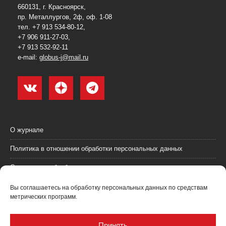
660131, г. Красноярск,
пр. Металлургов, 2ф, оф. 1-08
тел. +7 913 534-80-12,
+7 906 911-27-03,
+7 913 532-92-11
e-mail:
globus-j@mail.ru
О журнале
Политика в отношении обработки персональных данных
Согласие на обработку персональных данных
Пользовательское соглашение (оферта)
Вы соглашаетесь на обработку персональных данных по средствам
метрических программ.
Согласие на получение рекламных материалов
Рекламодателям
Принять