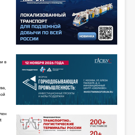
и в
ва,
ной
лен
М