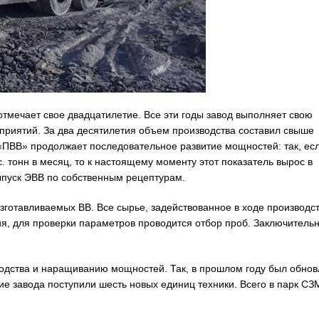
отмечает свое двадцатилетие. Все эти годы завод выполняет свою
дприятий. За два десятилетия объем производства составил свыше
«ПВВ» продолжает последовательное развитие мощностей: так, есл
 тонн в месяц, то к настоящему моменту этот показатель вырос в
выпуск ЭВВ по собственным рецептурам.
зготавливаемых ВВ. Все сырье, задействованное в ходе производст
ния, для проверки параметров проводится отбор проб. Заключитель
одства и наращиванию мощностей. Так, в прошлом году был обнов
е завода поступили шесть новых единиц техники. Всего в парк СЗ