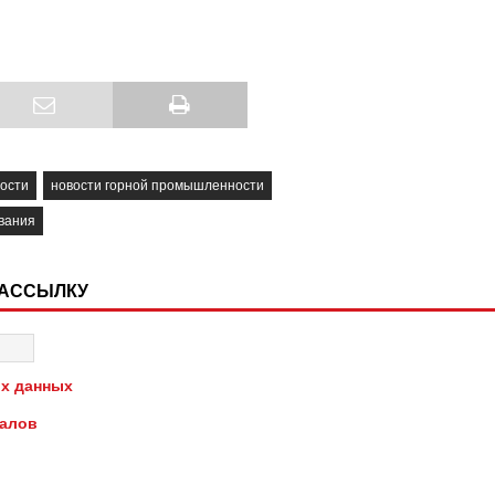
ости
новости горной промышленности
вания
РАССЫЛКУ
х данных
иалов