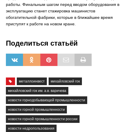
работы. Финальным шагом перед вводом оборудования в
эксплуатацию станет стажировка машинистов
обогатительной фабрики, которые в ближайшее время
приступят к работе на новом кране.
Поделиться статьёй
металлоинвест
михайловский гок
михайловский гок им. а.в. варичева
новости горнодобывающей промышленности
новости горной промышленности
новости горной промышленности россии
новости недропользования