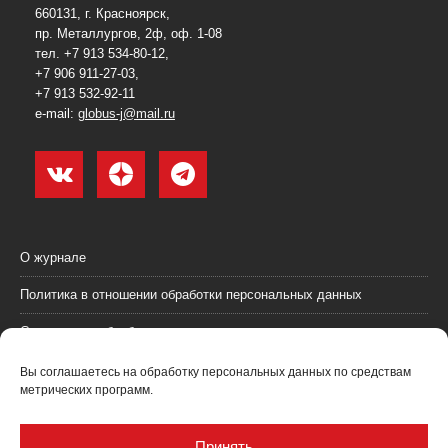
660131, г. Красноярск,
пр. Металлургов, 2ф, оф. 1-08
тел. +7 913 534-80-12,
+7 906 911-27-03,
+7 913 532-92-11
e-mail:
globus-j@mail.ru
О журнале
Политика в отношении обработки персональных данных
Согласие на обработку персональных данных
Пользовательское соглашение (оферта)
Вы соглашаетесь на обработку персональных данных по средствам
метрических программ.
Согласие на получение рекламных материалов
Рекламодателям
Принять