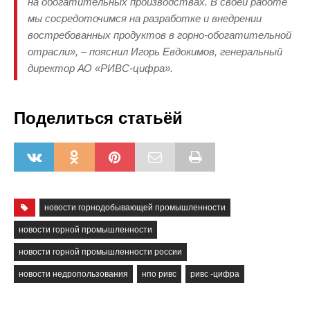
на обогатительных производствах. В своей работе
мы сосредоточимся на разработке и внедрении
востребованных продуктов в горно-обогатительной
отрасли», – пояснил Игорь Евдокимов, генеральный
директор АО «РИВС-цифра».
Поделиться статьёй
новости горнодобывающей промышленности
новости горной промышленности
новости горной промышленности россии
новости недропользования
нпо ривс
ривс -цифра