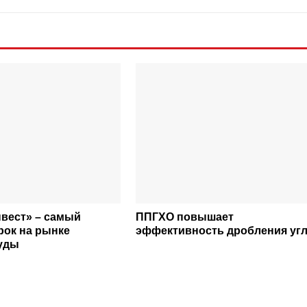
вест» – самый
ППГХО повышает
рок на рынке
эффективность дробления уг
уды