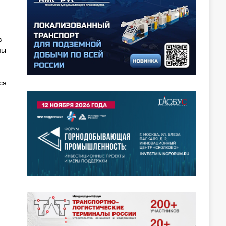
в
мы
ся