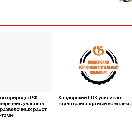
тво природы РФ
Ковдорский ГОК усиливает
перечень участков
горнотранспортный комплекс
оразведочных работ
ктами