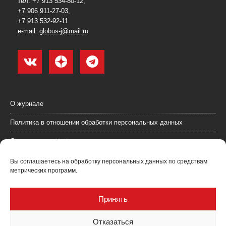
тел. +7 913 534-80-12,
+7 906 911-27-03,
+7 913 532-92-11
e-mail:
globus-j@mail.ru
О журнале
Политика в отношении обработки персональных данных
Согласие на обработку персональных данных
Пользовательское соглашение (оферта)
Вы соглашаетесь на обработку персональных данных по средствам
метрических программ.
Согласие на получение рекламных материалов
Рекламодателям
Принять
Контакты
Отказаться