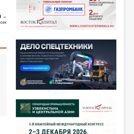
Я
всех