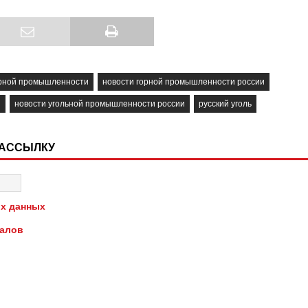
орной промышленности
новости горной промышленности россии
и
новости угольной промышленности россии
русский уголь
РАССЫЛКУ
х данных
иалов