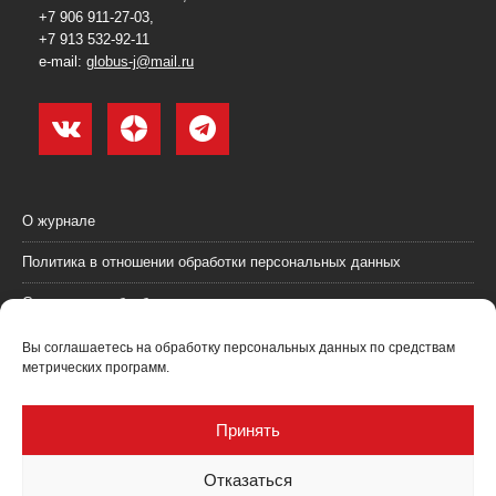
+7 906 911-27-03,
+7 913 532-92-11
e-mail:
globus-j@mail.ru
О журнале
Политика в отношении обработки персональных данных
Согласие на обработку персональных данных
Пользовательское соглашение (оферта)
Вы соглашаетесь на обработку персональных данных по средствам
метрических программ.
Согласие на получение рекламных материалов
Рекламодателям
Принять
Контакты
Отказаться