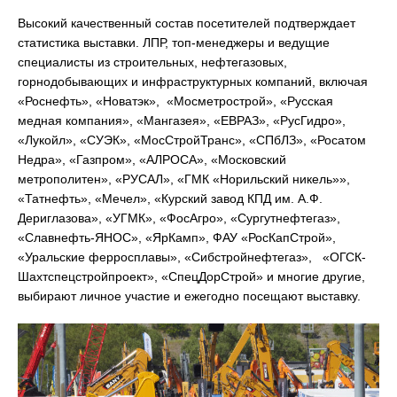
Высокий качественный состав посетителей подтверждает
статистика выставки. ЛПР, топ-менеджеры и ведущие
специалисты из строительных, нефтегазовых,
горнодобывающих и инфраструктурных компаний, включая
«Роснефть», «Новатэк», «Мосметрострой», «Русская
медная компания», «Мангазея», «ЕВРАЗ», «РусГидро»,
«Лукойл», «СУЭК», «МосСтройТранс», «СПбЛЗ», «Росатом
Недра», «Газпром», «АЛРОСА», «Московский
метрополитен», «РУСАЛ», «ГМК «Норильский никель»»,
«Татнефть», «Мечел», «Курский завод КПД им. А.Ф.
Дериглазова», «УГМК», «ФосАгро», «Сургутнефтегаз»,
«Славнефть-ЯНОС», «ЯрКамп», ФАУ «РосКапСтрой»,
«Уральские ферросплавы», «Сибстройнефтегаз», «ОГСК-
Шахтспецстройпроект», «СпецДорСтрой» и многие другие,
выбирают личное участие и ежегодно посещают выставку.