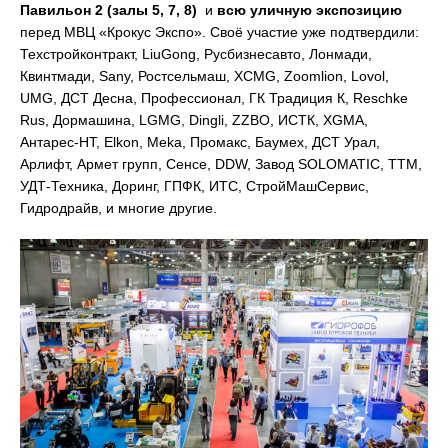
Павильон 2 (залы 5, 7, 8)
и
всю уличную экспозицию
перед МВЦ «Крокус Экспо». Своё участие уже подтвердили:
Техстройконтракт, LiuGong, Русбизнесавто, Лонмади,
Квинтмади, Sany, Ростсельмаш, XCMG, Zoomlion, Lovol,
UMG, ДСТ Десна, Профессионал, ГК Традиция К, Reschke
Rus, Дормашина, LGMG, Dingli, ZZBO, ИСТК, XGMA,
Антарес-НТ, Elkon, Meka, Промакс, Баумех, ДСТ Урал,
Арлифт, Армет групп, Сенсе, DDW, Завод SOLOMATIC, ТТМ,
УДТ-Техника, Доринг, ГПФК, ИТС, СтройМашСервис,
Гидродрайв, и многие другие.