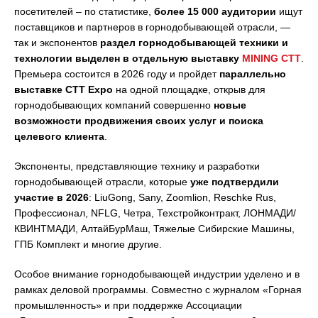
посетителей – по статистике,
более 15 000 аудитории
ищут
поставщиков и партнеров в горнодобывающей отрасли, —
так и экспонентов
раздел горнодобывающей техники и
технологии выделен в отдельную выставку
MINING CTT
.
Премьера состоится в 2026 году и пройдет
параллельно
выставке CTT Expo
на одной площадке, открыв для
горнодобывающих компаний совершенно
новые
возможности продвижения своих услуг и поиска
целевого клиента
.
Экспоненты, представляющие технику и разработки
горнодобывающей отрасли, которые
уже подтвердили
участие в 2026
: LiuGong, Sany, Zoomlion, Reschke Rus,
Профессионал, NFLG, Четра, Техстройконтракт, ЛОНМАДИ/
КВИНТМАДИ, АлтайБурМаш, Тяжелые Сибирские Машины,
ГПБ Комплект и многие другие.
Особое внимание горнодобывающей индустрии уделено и в
рамках деловой программы. Совместно с журналом «Горная
промышленность» и при поддержке Ассоциации