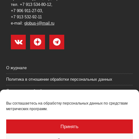
тел. +7 913 534-80-12,
+7 906 911-27-03,
+7 913 532-92-11
e-mail:
globus-j@mail.ru
О журнале
Политика в отношении обработки персональных данных
Согласие на обработку персональных данных
Пользовательское соглашение (оферта)
Вы соглашаетесь на обработку персональных данных по средствам
метрических программ.
Согласие на получение рекламных материалов
Рекламодателям
Принять
Контакты