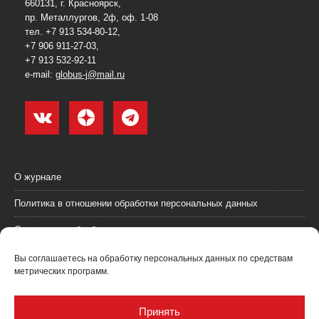
660131, г. Красноярск,
пр. Металлургов, 2ф, оф. 1-08
тел. +7 913 534-80-12,
+7 906 911-27-03,
+7 913 532-92-11
e-mail:
globus-j@mail.ru
О журнале
Политика в отношении обработки персональных данных
Согласие на обработку персональных данных
Пользовательское соглашение (оферта)
Вы соглашаетесь на обработку персональных данных по средствам
метрических программ.
Согласие на получение рекламных материалов
Рекламодателям
Принять