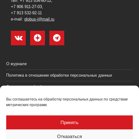
тел. +7 913 534-80-12,
+7 906 911-27-03,
+7 913 532-92-11
e-mail:
globus-j@mail.ru
О журнале
Политика в отношении обработки персональных данных
Согласие на обработку персональных данных
Пользовательское соглашение (оферта)
Вы соглашаетесь на обработку персональных данных по средствам
метрических программ.
Согласие на получение рекламных материалов
Рекламодателям
Принять
Контакты
Отказаться