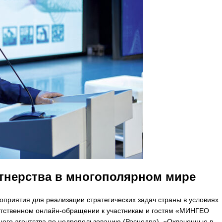
тнерства в многополярном мире
приятия для реализации стратегических задач страны в условиях
етственном онлайн-обращении к участникам и гостям «МИНГЕО
ого агентства по недропользованию (Роснедра). «Охваченные в