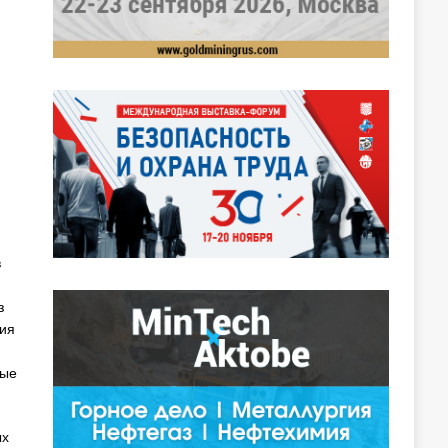
в
з
ния
ные
ых