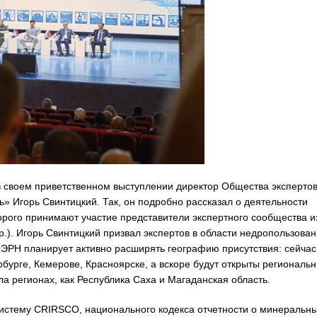
в своем приветственном выступлении директор Общества эксперто
Игорь Свинтицкий. Так, он подробно рассказал о деятельности
рого принимают участие представители экспертного сообщества и
р.). Игорь Свинтицкий призвал экспертов в области недропользова
ОЭРН планирует активно расширять географию присутствия: сейчас
бурге, Кемерове, Красноярске, а вскоре будут открыты региональ
ла регионах, как Республика Саха и Магаданская область.
систему CRIRSCO, национального кодекса отчетности о минеральн