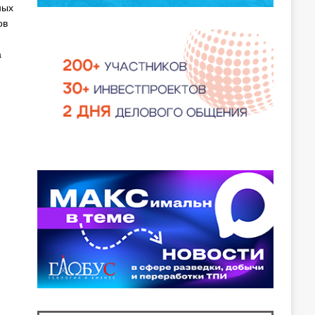
ных
ов
а