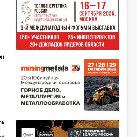
ЭН
ла
в
 о