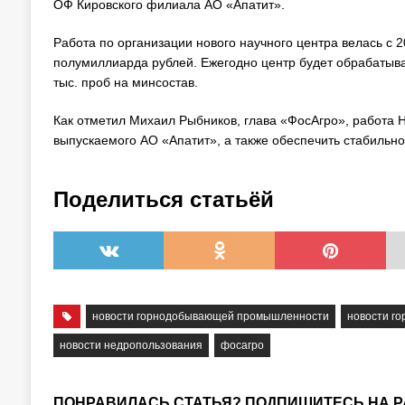
ОФ Кировского филиала АО «Апатит».
Работа по организации нового научного центра велась с 
полумиллиарда рублей. Ежегодно центр будет обрабатыва
тыс. проб на минсостав.
Как отметил Михаил Рыбников, глава «ФосАгро», работа 
выпускаемого АО «Апатит», а также обеспечить стабиль
Поделиться статьёй
новости горнодобывающей промышленности
новости г
новости недропользования
фосагро
ПОНРАВИЛАСЬ СТАТЬЯ? ПОДПИШИТЕСЬ НА 