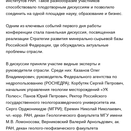
институтов РАН. Такое разнообразие участников
способствовало плодотворным дискуссиям и позволило
соединить на одной площадке науку, образование и бизнес.
Одним из ключевых событий первого дня работы
конференции стала панельная дискуссия, посвященная
реализации Стратегии развития минерально-сырьевой базы
Российской Федерации, где обсуждались актуальные
проблемы отрасли.
В дискуссии приняли участие видные эксперты и
руководители отрасли. Среди них: Казанов Олег
Владимирович, руководитель Федерального агентства по
недропользованию (РОСНЕДРА); Корбутяк Сергей Петрович,
начальник управления геологии месторождений «УК
Полюс»; Панов Юрий Петрович, Ректор Российского
государственного геологоразведочного университета им.
Серго Орджоникидзе (МГРИ); Еремин Николай Николаевич,
чл.-корр. РАН, декан Геологического факультета МГУ имени
М.В. Ломоносова; Верниковский Валерий Арнольдович, ак.
РАН, декан геолого-геофизического факультета