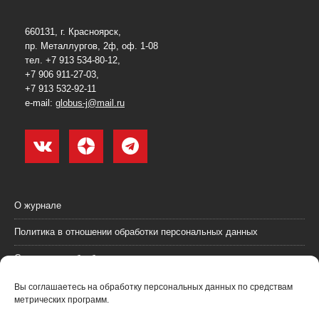
660131, г. Красноярск,
пр. Металлургов, 2ф, оф. 1-08
тел. +7 913 534-80-12,
+7 906 911-27-03,
+7 913 532-92-11
e-mail:
globus-j@mail.ru
О журнале
Политика в отношении обработки персональных данных
Согласие на обработку персональных данных
Пользовательское соглашение (оферта)
Вы соглашаетесь на обработку персональных данных по средствам
метрических программ.
Согласие на получение рекламных материалов