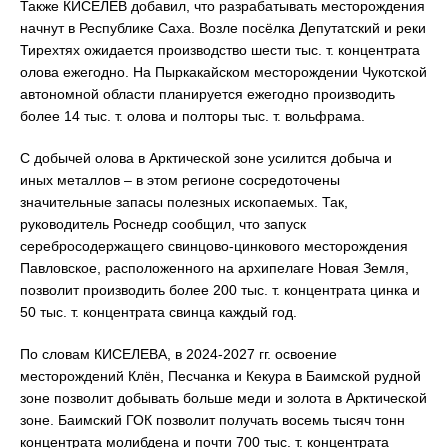
Также КИСЕЛЕВ добавил, что разрабатывать месторождения
начнут в Республике Саха. Возле посёлка Депутатский и реки
Тирехтях ожидается производство шести тыс. т. концентрата
олова ежегодно. На Пыркакайском месторождении Чукотской
автономной области планируется ежегодно производить
более 14 тыс. т. олова и полторы тыс. т. вольфрама.
С добычей олова в Арктической зоне усилится добыча и
иных металлов – в этом регионе сосредоточены
значительные запасы полезных ископаемых. Так,
руководитель Роснедр сообщил, что запуск
серебросодержащего свинцово-цинкового месторождения
Павловское, расположенного на архипелаге Новая Земля,
позволит производить более 200 тыс. т. концентрата цинка и
50 тыс. т. концентрата свинца каждый год.
По словам КИСЕЛЕВА, в 2024-2027 гг. освоение
месторождений Клён, Песчанка и Кекура в Баимской рудной
зоне позволит добывать больше меди и золота в Арктической
зоне. Баимский ГОК позволит получать восемь тысяч тонн
концентрата молибдена и почти 700 тыс. т. концентрата