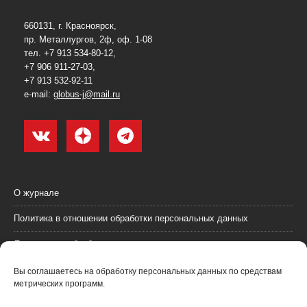
660131, г. Красноярск,
пр. Металлургов, 2ф, оф. 1-08
тел. +7 913 534-80-12,
+7 906 911-27-03,
+7 913 532-92-11
e-mail:
globus-j@mail.ru
О журнале
Политика в отношении обработки персональных данных
Согласие на обработку персональных данных
Пользовательское соглашение (оферта)
Вы соглашаетесь на обработку персональных данных по средствам
метрических программ.
Согласие на получение рекламных материалов