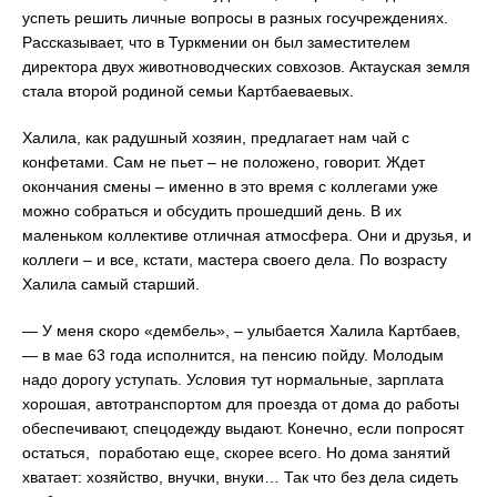
успеть решить личные вопросы в разных госучреждениях.
Рассказывает, что в Туркмении он был заместителем
директора двух животноводческих совхозов. Актауская земля
стала второй родиной семьи Картбаеваевых.
Халила, как радушный хозяин, предлагает нам чай с
конфетами. Сам не пьет – не положено, говорит. Ждет
окончания смены – именно в это время с коллегами уже
можно собраться и обсудить прошедший день. В их
маленьком коллективе отличная атмосфера. Они и друзья, и
коллеги – и все, кстати, мастера своего дела. По возрасту
Халила самый старший.
— У меня скоро «дембель», – улыбается Халила Картбаев,
— в мае 63 года исполнится, на пенсию пойду. Молодым
надо дорогу уступать. Условия тут нормальные, зарплата
хорошая, автотранспортом для проезда от дома до работы
обеспечивают, спецодежду выдают. Конечно, если попросят
остаться, поработаю еще, скорее всего. Но дома занятий
хватает: хозяйство, внучки, внуки… Так что без дела сидеть