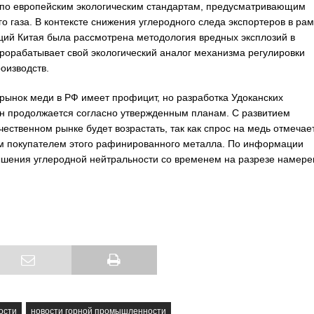
 по европейским экологическим стандартам, предусматривающим
о газа. В контексте снижения углеродного следа экспортеров в рам
ций Китая была рассмотрена методология вредных эксплозий в
рорабатывает свой экологический аналог механизма регулировки
оизводств.
рынок меди в РФ имеет профицит, но разработка Удоканских
н продолжается согласно утвержденным планам. С развитием
ественном рынке будет возрастать, так как спрос на медь отмечае
ым покупателем этого рафинированного металла. По информации
ышения углеродной нейтральности со временем на разрезе намер
ости
новости горной промышленности