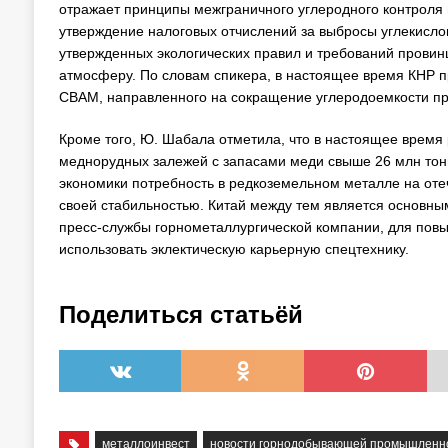
отражает принципы межграничного углеродного контроля
утверждение налоговых отчислений за выбросы углекислог
утвержденных экологических правил и требований провин
атмосферу. По словам спикера, в настоящее время КНР п
CBAM, направленного на сокращение углеродоемкости пр
Кроме того, Ю. Шабала отметила, что в настоящее время 
меднорудных залежей с запасами меди свыше 26 млн тон
экономики потребность в редкоземельном металле на отеч
своей стабильностью. Китай между тем является основн
пресс-службы горнометаллургической компании, для пов
использовать эклектическую карьерную спецтехнику.
Поделиться статьёй
металлоинвест
новости горнодобывающей промышленн