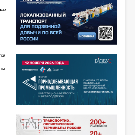
ках
тся
ены