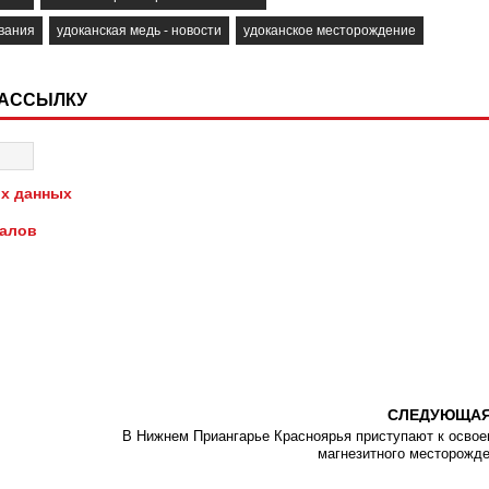
вания
удоканская медь - новости
удоканское месторождение
РАССЫЛКУ
х данных
иалов
СЛЕДУЮЩА
В Нижнем Приангарье Красноярья приступают к осво
магнезитного месторожд