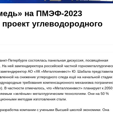
медь» на ПМЭФ-2023
 проект углеводородного
анкт-Петербурге состоялась панельная дискуссия, посвящённая
. На ней замгендиректора российской частной горнометаллургичес
 замгендиректор АО «ХК «Металлоинвест» Ю. Шабала представила
вленной на снижение углеродного следа ещё на начальной стадии
международные требования компенсационного механизма пограничн
). В частности отмечалось, что «Металлоинвест» планирует к 2050
еняемым «зелёным» металлургическим технологиям. Они на 50 %
иционными методам изготовления стали.
 разработка компании с учеными Высшей школой экономики. Она