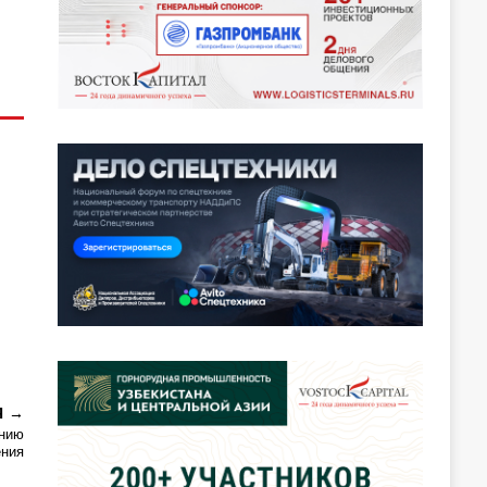
Я
ению
ения