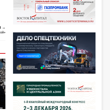
Я
кой»