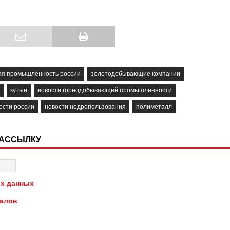
я промышленность россии
золотодобывающие компании
кутын
новости горнодобывающей промышленности
ости россии
новости недропользования
полиметалл
РАССЫЛКУ
х данных
иалов