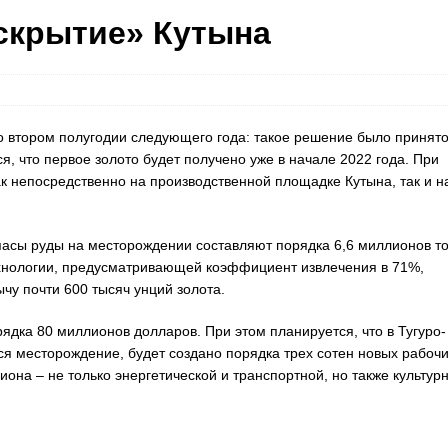
вскрытие» Кутына
о втором полугодии следующего года: такое решение было принят
, что первое золото будет получено уже в начале 2022 года. При
к непосредственно на производственной площадке Кутына, так и н
пасы руды на месторождении составляют порядка 6,6 миллионов то
ехнологии, предусматривающей коэффициент извлечения в 71%,
ычу почти 600 тысяч унций золота.
дка 80 миллионов долларов. При этом планируется, что в Тугуро-
ся месторождение, будет создано порядка трех сотен новых рабоч
она – не только энергетической и транспортной, но также культурн