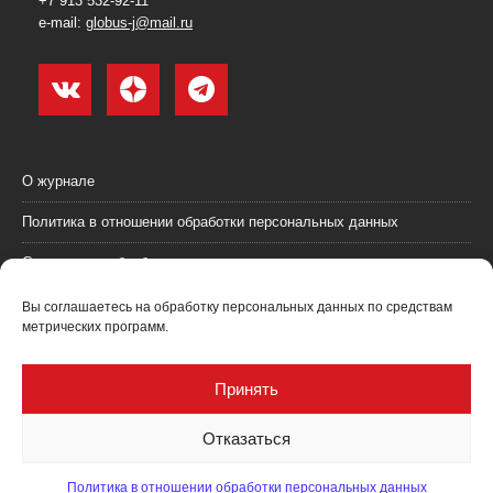
+7 913 532-92-11
e-mail:
globus-j@mail.ru
О журнале
Политика в отношении обработки персональных данных
Согласие на обработку персональных данных
Пользовательское соглашение (оферта)
Вы соглашаетесь на обработку персональных данных по средствам
метрических программ.
Согласие на получение рекламных материалов
Рекламодателям
Принять
Контакты
Отказаться
Политика в отношении обработки персональных данных
Журнал "Глобус: геология и бизнес" @ 2021. Все права соблюдены.