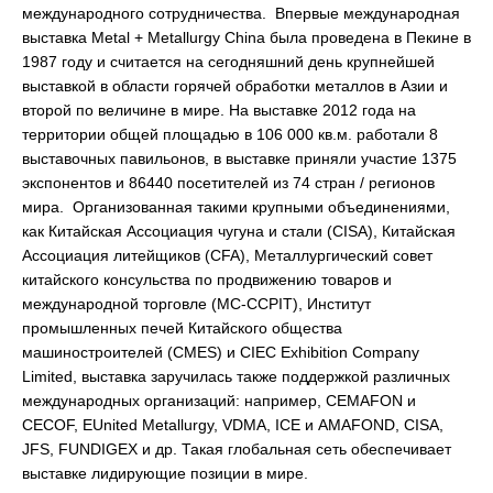
международного сотрудничества. Впервые международная
выставка Metal + Metallurgy China была проведена в Пекине в
1987 году и считается на сегодняшний день крупнейшей
выставкой в области горячей обработки металлов в Азии и
второй по величине в мире. На выставке 2012 года на
территории общей площадью в 106 000 кв.м. работали 8
выставочных павильонов, в выставке приняли участие 1375
экспонентов и 86440 посетителей из 74 стран / регионов
мира. Организованная такими крупными объединениями,
как Китайская Ассоциация чугуна и стали (CISA), Китайская
Ассоциация литейщиков (CFA), Металлургический совет
китайского консульства по продвижению товаров и
международной торговле (MC-CCPIT), Институт
промышленных печей Китайского общества
машиностроителей (CMES) и CIEC Exhibition Company
Limited, выставка заручилась также поддержкой различных
международных организаций: например, CEMAFON и
CECOF, EUnited Metallurgy, VDMA, ICE и AMAFOND, CISA,
JFS, FUNDIGEX и др. Такая глобальная сеть обеспечивает
выставке лидирующие позиции в мире.