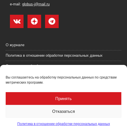
e-mail:
globus-j@mail.ru
О журнале
Политика в отношении обработки персональных данных
Согласие на обработку персональных данных
Пользовательское соглашение (оферта)
Вы соглашаетесь на обработку персональных данных по средствам
метрических программ.
Согласие на получение рекламных материалов
Рекламодателям
Принять
Контакты
Отказаться
Политика в отношении обработки персональных данных
Журнал "Глобус: геология и бизнес" @ 2021. Все права соблюдены.