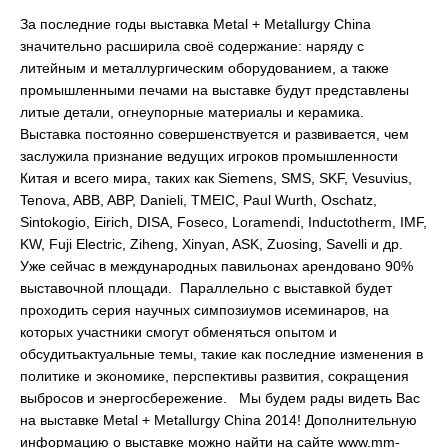
За последние годы выставка Metal + Metallurgy China
значительно расширила своё содержание: наряду с
литейным и металлургическим оборудованием, а также
промышленными печами на выставке будут представлены
литые детали, огнеупорные материалы и керамика.
Выставка постоянно совершенствуется и развивается, чем
заслужила признание ведущих игроков промышленности
Китая и всего мира, таких как Siemens, SMS, SKF, Vesuvius,
Tenova, ABB, ABP, Danieli, TMEIC, Paul Wurth, Oschatz,
Sintokogio, Eirich, DISA, Foseco, Loramendi, Inductotherm, IMF,
KW, Fuji Electric, Ziheng, Xinyan, ASK, Zuosing, Savelli и др.
Уже сейчас в международных павильонах арендовано 90%
выставочной площади. Параллельно с выставкой будет
проходить серия научных симпозиумов исеминаров, на
которых участники смогут обменяться опытом и
обсудитьактуальные темы, такие как последние изменения в
политике и экономике, перспективы развития, сокращения
выбросов и энергосбережение. Мы будем рады видеть Вас
на выставке Metal + Metallurgy China 2014! Дополнительную
информацию о выставке можно найти на сайте www.mm-