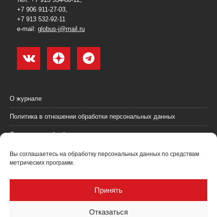
+7 906 911-27-03,
+7 913 532-92-11
e-mail:
globus-j@mail.ru
О журнале
Политика в отношении обработки персональных данных
Согласие на обработку персональных данных
Пользовательское соглашение (оферта)
Вы соглашаетесь на обработку персональных данных по средствам
метрических программ.
Согласие на получение рекламных материалов
Рекламодателям
Принять
Контакты
Отказаться