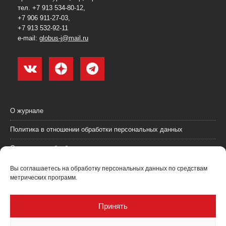
тел. +7 913 534-80-12,
+7 906 911-27-03,
+7 913 532-92-11
e-mail:
globus-j@mail.ru
О журнале
Политика в отношении обработки персональных данных
Согласие на обработку персональных данных
Пользовательское соглашение (оферта)
Вы соглашаетесь на обработку персональных данных по средствам
метрических программ.
Согласие на получение рекламных материалов
Рекламодателям
Принять
Контакты