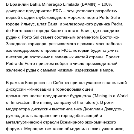
В Бразилии Bahia Mineração Limitada (BAMIN) – 100%
дочернее предприятие ERG – осуществляет разработку
первой стадии глубоководного морского порта Porto Sul в
городе Ильеус, штат Баия, и железорудного рудника Pedra
de Ferro возле города Каэтит в штате Баия, где находится
рудник. Porto Sul станет составным элементом Восточно-
Западного коридора, развиваемого в рамках масштабного
железнодорожного проекта FIOL, который будет служить
интеграции восточных и западных частей страны. Проект
Pedra de Ferro при этом войдет в число производителей
железной руды с самыми низкими издержками в мире.
В рамках Конгресса г-н Соботка принял участие в панельной
дискуссии «Инновации в горнодобывающей
промышленности: предприятие будущего» (‘Mining in a World
of Innovation: the mining company of the future’). В роли
модератора дискуссии выступила г-жа Джиллиан Дэвидсон,
руководитель направления горнодобывающей и
металлургической отрасли Всемирного экономического
форума. Мероприятие также объединило таких участников,