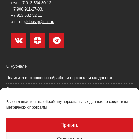
тел. +7 913 534-80-12,
+7 906 911-27-03,
+7 913 532-92-11
e-mail:
globus-j@mail.ru
О журнале
Политика в отношении обработки персональных данных
Согласие на обработку персональных данных
Пользовательское соглашение (оферта)
Вы соглашаетесь на обработку персональных данных по средствам
метрических программ.
Согласие на получение рекламных материалов
Рекламодателям
Принять
Контакты
Отказаться