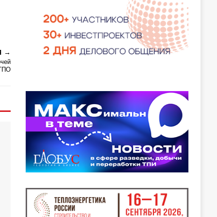
Я
очей
СГПО