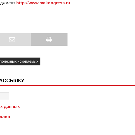
еджмент
http://www.makongress.ru
 полезных ископаемых
РАССЫЛКУ
х данных
иалов