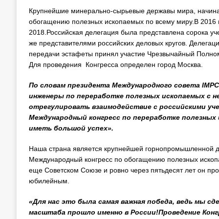
Крупнейшие минерально-сырьевые державы мира, начиная 
обогащению полезных ископаемых по всему миру.В 2016 г
2018.Российская делегация была представлена сорока уче
же представителями российских деловых кругов. Делегац
передачи эстафеты принял участие Чрезвычайный Полно
Для проведения Конгресса определен город Москва.
По словам президента Международного совета
IMPC
инженеры по переработке полезных ископаемых с н
отрегулировать взаимодействие с российскими уче
Международный конгресс по переработке полезных 
иметь большой успех».
Наша страна является крупнейшей горнопромышленной держ
Международный конгресс по обогащению полезных ископае
еще Советском Союзе и ровно через пятьдесят лет он про
юбилейным.
«Для нас это была самая важная победа, ведь мы с
масштаба прошло именно в России!Проведение Конг