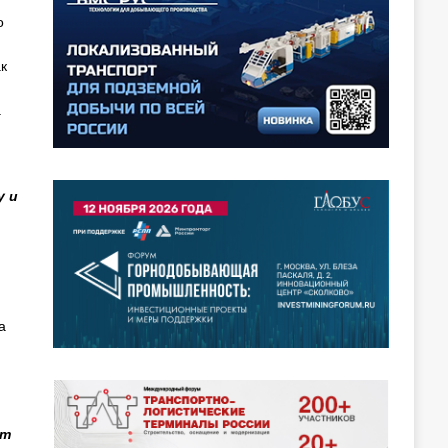
о
к
.
у и
а
ет