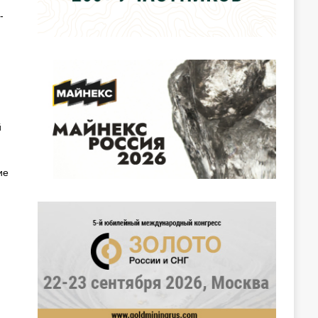
-
й
ие