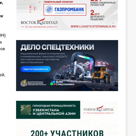
е,
ик
ОН)
а
сов
ей,