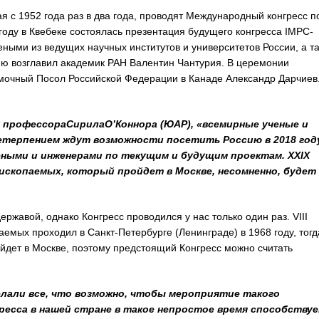
с 1952 года раз в два года, проводят Международный конгресс п
оду в Квебеке состоялась презентация будущего конгресса IMPC-
ными из ведущих научных институтов и университетов России, а та
ию возглавил академик РАН Валентин Чантурия. В церемонии
мочный Посол Российской Федерации в Канаде Александр Дарчиев
профессораСирилаО’Коннора (ЮАР), «всемирные ученые и
етерпением ждут возможности посетить Россию в 2018 год
ными и инженерами по текущим и будущим проектам. XXIX
ископаемых, который пройдет в Москве, несомненно, будет
авой, однако Конгресс проводился у нас только один раз. VIII
мых проходил в Санкт-Петербурге (Ленинграде) в 1968 году, тогд
йдет в Москве, поэтому предстоящий Конгресс можно считать
делали все, что возможно, чтобы мероприятие такого
ресса в нашей стране в такое непростое время способству