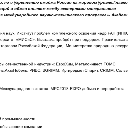
, но и укреплению имиджа России на мировом уровне.Главно
аций и обмен опытом между экспертами минерального
ие международного научно-технического прогресса»- Академ
ия наук, Институт проблем комплексного освоения недр РАН (ИПК
верситет «МИСиС». Выставка пройдёт при поддержке Правительств
торговли Российской Федерации, Министерство природных ресур
ры отечественной индустрии: ЕвроХим, Металоинвест, ТОМС
ль,АкзоНобель, РИВС, BGRIMM, Иргиредмет,Спирит, CRIMM, Сольв
ь Международная выставка IMPC2018-EXPO добыча и переработка
й промышленности.
одобывающие компании.