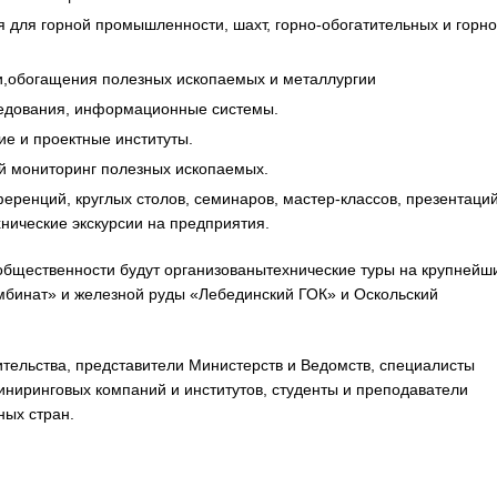
 для горной промышленности, шахт, горно-обогатительных и горно
и,обогащения полезных ископаемых и металлургии
ледования, информационные системы.
е и проектные институты.
й мониторинг полезных ископаемых.
ренций, круглых столов, семинаров, мастер-классов, презентаци
хнические экскурсии на предприятия.
общественности будут организованытехнические туры на крупнейш
мбинат» и железной руды «Лебединский ГОК» и Оскольский
тельства, представители Министерств и Ведомств, специалисты
иниринговых компаний и институтов, студенты и преподаватели
ных стран.