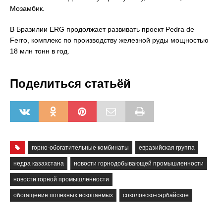
Мозамбик.
В Бразилии ERG продолжает развивать проект Pedra de
Ferro, комплекс по производству железной руды мощностью
18 млн тонн в год.
Поделиться статьёй
горно-обогатительные комбинаты
евразийская группа
недра казахстана
новости горнодобывающей промышленности
новости горной промышленности
обогащение полезных ископаемых
соколовско-сарбайское