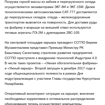
Погрузка горной массы из забоев и перегрузочного склада
осуществляется экскаваторами ЭКГ-8И и ЭКГ-15М. Далее
технологическими автосамосвалами CAT-777 доставляется
до перегрузочных складов, откуда – железнодорожным
транспортом вывозится на поверхность. Для доставки руды
на фабрику и вскрыши на внешний отвал используются
тяговые агрегаты ПЭ-2М с думпкарами 2ВС-105.
На смотровой площадке карьера президент ССГПО Береке
Мухаметкалиев представил Премьер-Министру РК
Бакытжану Сагинтаеву стратегию развития предприятия.
ССГПО приступило к внедрению технологий Индустрии 4.0.
В числе таких проектов – «Умная обогатительная фабрика»
и «Умный карьер». Второй запущен в декабре 2017 года в
ходе общенационального телемоста в рамках Дня
индустриализации с участием Главы государства Нурсултана
Назарбаева.
Оперативный мониторинг ситуации на карьере, внесение
необходимых коррективов и оптимальное распределение
оборудования теперь осуществляют компьютеры.