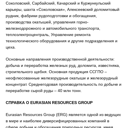
Соколовский, Сарбайский, Качарский и Куржункульский
карьеры, шахта «Соколовская», Алексеевский доломитовый
рудник, фабрики рудоподготовки и обогащения,
производства окатышей, управления горно-
железнодорожного и автомобильного транспорта,
теплоэлектроцентраль, Управление ремонта
технологического оборудования и другие подразделения и
цеха.
Основные направления производственной деятельности:
добыча и переработка железных руд, доломита, известняка,
строительного щебня. Основная продукция ССГПО –
неофлюсованные железорудные окатыши и железорудный
концентрат. Среднегодовая производительность по добыче и
переработке сырой руды – 40 млн тонн.
СПРАВКА О
EURASIAN
RESOURCES
GROUP
Eurasian Resources Group (ERG) является одной из ведущих
в мире и наиболее диверсифицированных компаний в
сфере добычи и обогащения природных ресурсов, имея