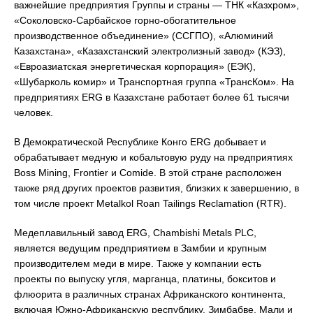
важнейшие предприятия Группы и страны — ТНК «Казхром»,
«Соколовско-Сарбайское горно-обогатительное
производственное объединение» (ССГПО), «Алюминий
Казахстана», «Казахстанский электролизный завод» (КЭЗ),
«Евроазиатская энергетическая корпорация» (ЕЭК),
«Шубарколь комир» и Транспортная группа «ТрансКом». На
предприятиях ERG в Казахстане работает более 61 тысячи
человек.
В Демократической Республике Конго ERG добывает и
обрабатывает медную и кобальтовую руду на предприятиях
Boss Mining, Frontier и Comide. В этой стране расположен
также ряд других проектов развития, близких к завершению, в
том числе проект Metalkol Roan Tailings Reclamation (RTR).
Медеплавильный завод ERG, Chambishi Metals PLC,
является ведущим предприятием в Замбии и крупным
производителем меди в мире. Также у компании есть
проекты по выпуску угля, марганца, платины, бокситов и
флюорита в различных странах Африканского континента,
включая Южно-Африканскую республику, Зимбабве, Мали и