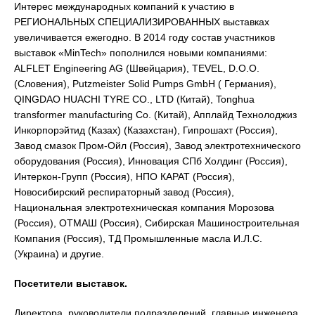
Интерес международных компаний к участию в
РЕГИОНАЛЬНЫХ СПЕЦИАЛИЗИРОВАННЫХ выставках
увеличивается ежегодно. В 2014 году состав участников
выставок «MinTech» пополнился новыми компаниями:
ALFLET Engineering AG (Швейцария), TEVEL, D.O.O.
(Словения), Putzmeister Solid Pumps GmbH ( Германия),
QINGDAO HUACHI TYRE CO., LTD (Китай), Tonghua
transformer manufacturing Со. (Китай), Апплайд Технолоджиз
Инкорпорэйтид (Казах) (Казахстан), Гипрошахт (Россия),
Завод смазок Пром-Ойл (Россия), Завод электротехнического
оборудования (Россия), Инновация СПб Холдинг (Россия),
Интеркон-Групп (Россия), НПО КАРАТ (Россия),
Новосибирский респираторный завод (Россия),
Национальная электротехническая компания Морозова
(Россия), ОТМАШ (Россия), Сибирская Машиностроительная
Компания (Россия), ТД Промышленные масла И.Л.С.
(Украина) и другие.
Посетители выставок.
Директора, руководители подразделений, главные инженера