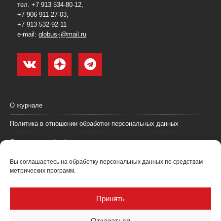
тел. +7 913 534-80-12,
+7 906 911-27-03,
+7 913 532-92-11
e-mail:
globus-j@mail.ru
О журнале
Политика в отношении обработки персональных данных
Согласие на обработку персональных данных
Пользовательское соглашение (оферта)
Вы соглашаетесь на обработку персональных данных по средствам
метрических программ.
Согласие на получение рекламных материалов
Рекламодателям
Принять
Контакты
Отказаться