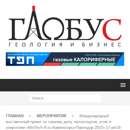
ГЛАВНАЯ
>
МЕРОПРИЯТИЯ
>
Международный
выставочный проект по горному делу, металлургии, углю и
энергетике «MinTech-Усть-Каменогорск-Павлодар 2015» 17-ая/18-