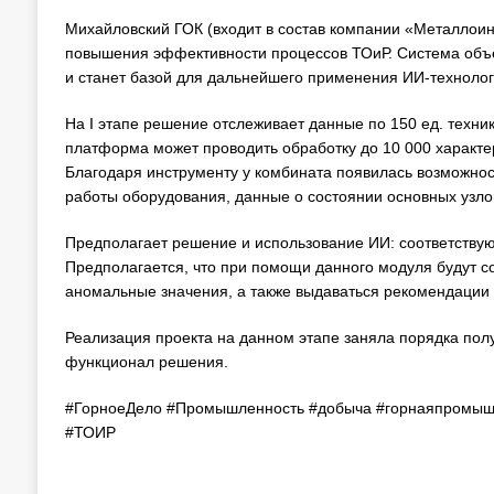
Михайловский ГОК (входит в состав компании «Металлоин
повышения эффективности процессов ТОиР. Система объ
и станет базой для дальнейшего применения ИИ-технолог
На I этапе решение отслеживает данные по 150 ед. техни
платформа может проводить обработку до 10 000 характер
Благодаря инструменту у комбината появилась возможно
работы оборудования, данные о состоянии основных узлов
Предполагает решение и использование ИИ: соответствую
Предполагается, что при помощи данного модуля будут со
аномальные значения, а также выдаваться рекомендации
Реализация проекта на данном этапе заняла порядка пол
функционал решения.
#ГорноеДело #Промышленность #добыча #горнаяпромышл
#ТОИР