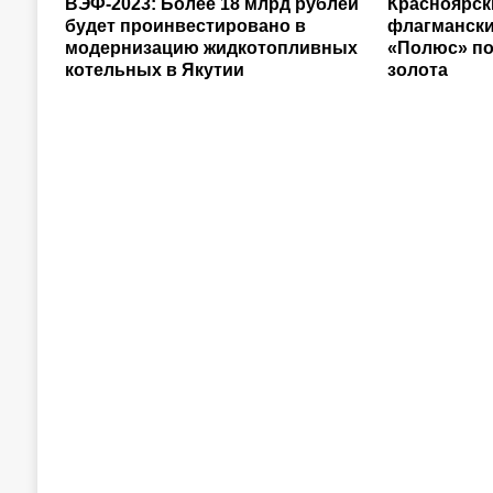
ВЭФ-2023: Более 18 млрд рублей
Красноярск
будет проинвестировано в
флагманск
модернизацию жидкотопливных
«Полюс» по
котельных в Якутии
золота