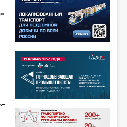
ве
ь
ест