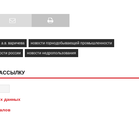
 а.в. варичева
новости горнодобывающей промышленности
ости россии
новости недропользования
РАССЫЛКУ
х данных
иалов