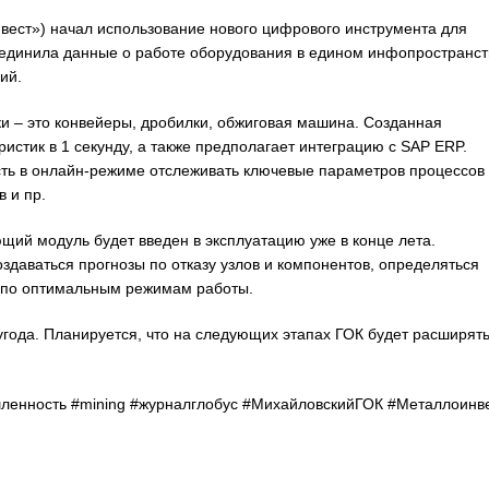
вест») начал использование нового цифрового инструмента для
единила данные о работе оборудования в едином инфопространст
ий.
ки – это конвейеры, дробилки, обжиговая машина. Созданная
истик в 1 секунду, а также предполагает интеграцию с SAP ERP.
сть в онлайн-режиме отслеживать ключевые параметров процессов
 и пр.
щий модуль будет введен в эксплуатацию уже в конце лета.
здаваться прогнозы по отказу узлов и компонентов, определяться
 по оптимальным режимам работы.
угода. Планируется, что на следующих этапах ГОК будет расширят
енность #mining #журналглобус #МихайловскийГОК #Металлоинв