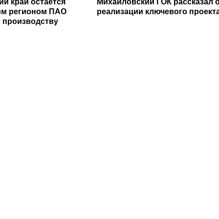
ий край остается
Михайловский ГОК рассказал 
им регионом ПАО
реализации ключевого проект
 производству