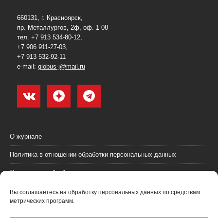
660131, г. Красноярск,
пр. Металлургов, 2ф, оф. 1-08
тел. +7 913 534-80-12,
+7 906 911-27-03,
+7 913 532-92-11
e-mail:
globus-j@mail.ru
О журнале
Политика в отношении обработки персональных данных
Согласие на обработку персональных данных
Пользовательское соглашение (оферта)
Вы соглашаетесь на обработку персональных данных по средствам
метрических программ.
Согласие на получение рекламных материалов