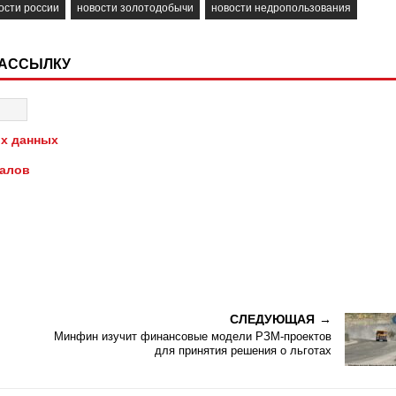
ости россии
новости золотодобычи
новости недропользования
РАССЫЛКУ
х данных
иалов
СЛЕДУЮЩАЯ
Минфин изучит финансовые модели РЗМ-проектов
для принятия решения о льготах