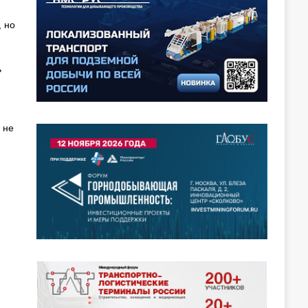
 но
ь
 не