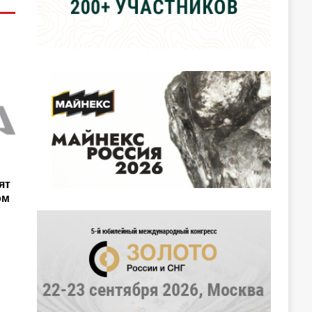
ят
ом