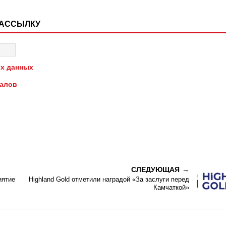
РАССЫЛКУ
х данных
иалов
СЛЕДУЮЩАЯ
иятие
Highland Gold отметили наградой «За заслуги перед
Камчаткой»