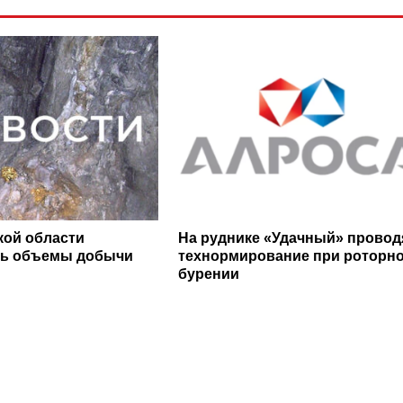
кой области
На руднике «Удачный» провод
сь объемы добычи
технормирование при роторн
бурении