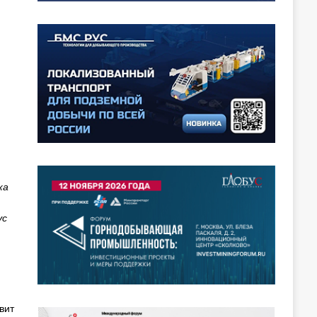
ка
ус
вит