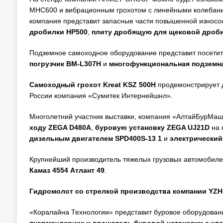
MHC600 и вибрационным грохотом с линейными колебания
компания представит запасные части повышенной износос
дробилки НР500
,
плиту дробящую для щековой дроби
Подземное самоходное оборудование представит посетит
погрузчик BM-L307Н
и
многофункциональная подземн
Самоходный грохот Kreat KSZ 500H
продемонстрирует 
России компания «Сумитек Интернейшнл».
Многолетний участник выставки, компания «АлтайБурМаш
ходу ZEGA D480A
,
буровую установку ZEGA UJ21D
на 
дизельным двигателем SPD400S-13 1
и
электрический
Крупнейший производитель тяжелых грузовых автомобил
Камаз 4554 Атлант 49
.
Гидромолот со стрелкой производства компании YZH
«Коралайна Технологии» представит буровое оборудован