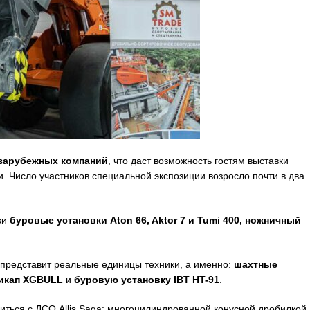
 зарубежных компаний
, что даст возможность гостям выставки
. Число участников специальной экспозиции возросло почти в два
ки
буровые установки
Aton
66,
Aktor
7 и
Tumi
400, ножничный
представит реальные единицы техники, а именно:
шахтные
икап XGBULL
и
буровую установку IBT HT-91
.
ься с ДСО Allis Saga: многоцилиндрованной конусной дробилкой