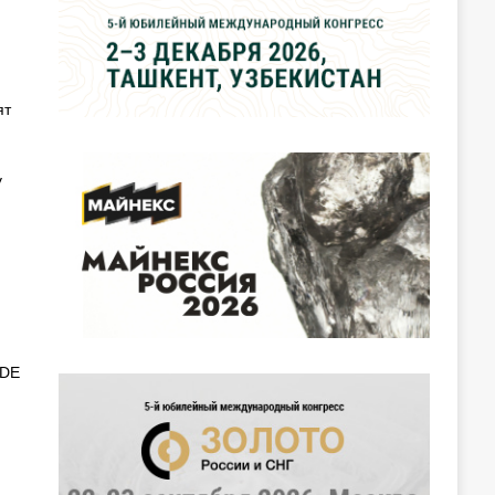
ят
у
ADE