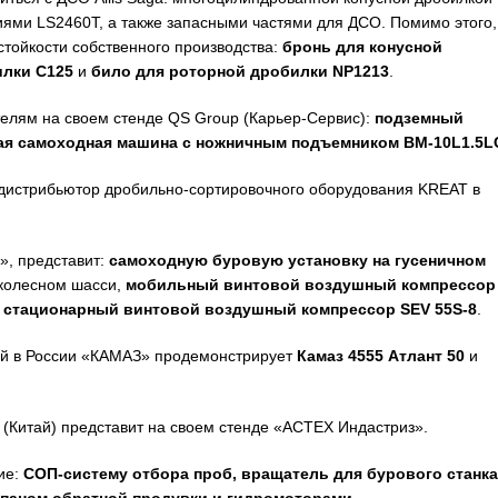
ми LS2460T, а также запасными частями для ДСО. Помимо этого,
тойкости собственного производства:
бронь для конусной
лки С125
и
било для роторной дробилки NP1213
.
елям на своем стенде QS Group (Карьер-Сервис):
подземный
ая самоходная машина с ножничным подъемником BM-10L1.5L
дистрибьютор дробильно-сортировочного оборудования KREAT в
», представит:
самоходную буровую установку на гусеничном
колесном шасси,
мобильный винтовой воздушный компрессор
 стационарный винтовой воздушный компрессор SEV 55S-8
.
ей в России «КАМАЗ» продемонстрирует
Камаз 4555 Атлант 50
и
(Китай) представит на своем стенде «АСТЕХ Индастриз».
ие:
СОП-систему отбора проб, вращатель для бурового станка