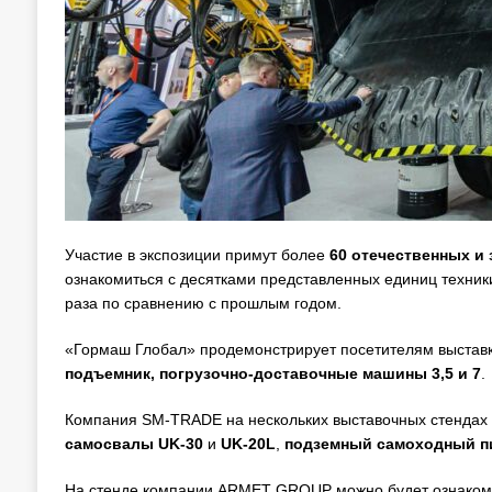
Участие в экспозиции примут более
60 отечественных и
ознакомиться с десятками представленных единиц техники
раза по сравнению с прошлым годом.
«Гормаш Глобал» продемонстрирует посетителям выстав
подъемник, погрузочно-доставочные машины 3,5 и 7
.
Компания SM-TRADE на нескольких выставочных стендах 
самосвалы UK-30
и
UK-20L
,
подземный самоходный п
На стенде компании ARMET GROUP можно будет ознакомит