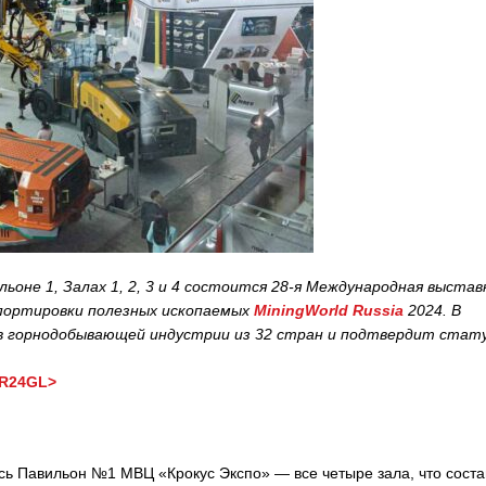
льоне 1, Залах 1, 2, 3 и 4 состоится 28-я Международная выстав
спортировки полезных ископаемых
MiningWorld Russia
2024. В
в горнодобывающей индустрии из 32 стран и подтвердит стат
WR24GL>
сь Павильон №1 МВЦ «Крокус Экспо» — все четыре зала, что соста