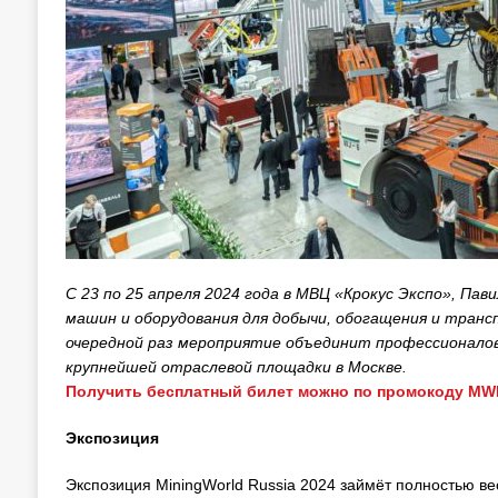
C 23 по 25 апреля 2024 года в МВЦ «Крокус Экспо», Пави
машин и оборудования для добычи, обогащения и тран
очередной раз мероприятие объединит профессионало
крупнейшей отраслевой площадки в Москве.
Получить бесплатный билет можно по промокоду M
Экспозиция
Экспозиция MiningWorld Russia 2024 займёт полностью ве