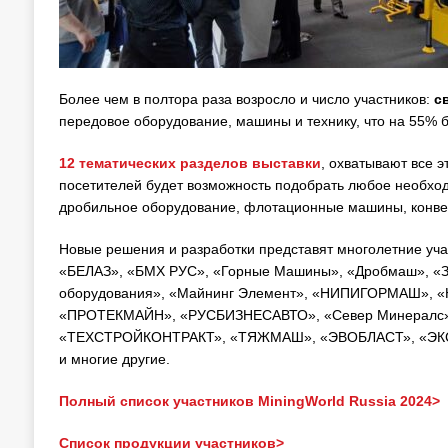
Более чем в полтора раза возросло и число участников:
с
передовое оборудование, машины и технику, что на 55% б
12 тематических разделов выставки
, охватывают все 
посетителей будет возможность подобрать любое необход
дробильное оборудование, флотационные машины, конвей
Новые решения и разработки представят многолетние уча
«БЕЛАЗ», «БМХ РУС», «Горные Машины», «Дробмаш», «За
оборудования», «Майнинг Элемент», «НИПИГОРМАШ», «
«ПРОТЕКМАЙН», «РУСБИЗНЕСАВТО», «Север Минералс», 
«ТЕХСТРОЙКОНТРАКТ», «ТЯЖМАШ», «ЭВОБЛАСТ», «ЭКСПЕ
и многие другие.
Полный список участников MiningWorld Russia 2024>
Список продукции участников>