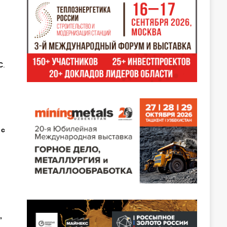
C
.
 с
,