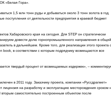
ГОК «Белая Гора».
аться 1,5 млн тонн руды и добываться около 3 тонн золота в год.
ые поступления от деятельности предприятия в краевой бюджет
ктов Хабаровского края на сегодня. Для STEP он стратегически
планируем довести долю горнопромышленного направления в обще
азатель в дальнейшем. Кроме того, для реализации этого проекта 
n book, в соответствии с которым подрядчику возмещаются все
вается твердый процент от возмещаемых издержек», – комментиру
ключен в 2011 году. Заказчику проекта, компании «Руссдрагмет»
ежит лицензия на разработку и эксплуатацию месторождения сроком 
old вторым самостоятельно построенным объектом после