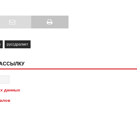
и
руссдрагмет
РАССЫЛКУ
х данных
иалов