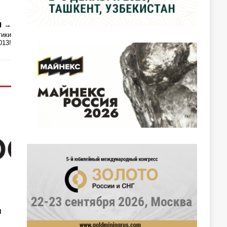
Я
тики
013!
ы