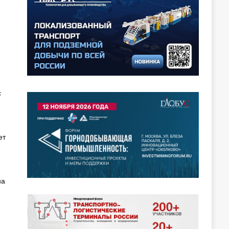
й
с
ет
на