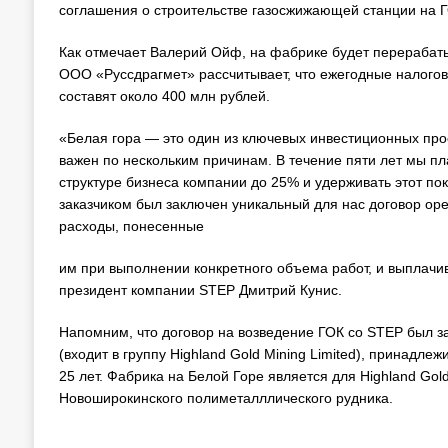
соглашения о строительстве газосжижающей станции на 
Как отмечает Валерий Ойф, на фабрике будет перерабатыв
ООО «Руссдрагмет» рассчитывает, что ежегодные налогов
составят около 400 млн рублей.
«Белая гора — это один из ключевых инвестиционных прое
важен по нескольким причинам. В течение пяти лет мы 
структуре бизнеса компании до 25% и удерживать этот пок
заказчиком был заключен уникальный для нас договор ope
расходы, понесенные
им при выполнении конкретного объема работ, и выплачи
президент компании STEP Дмитрий Кунис.
Напомним, что договор на возведение ГОК со STEP был за
(входит в группу Highland Gold Mining Limited), принадл
25 лет. Фабрика на Белой Горе является для Highland G
Новоширокинского полиметалллического рудника.