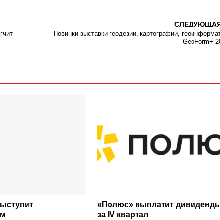
СЛЕДУЮЩА
гчит
Новинки выставки геодезии, картографии, геоинформа
GeoForm+ 2
выступит
«Полюс» выплатит дивиденд
ом
за IV квартал