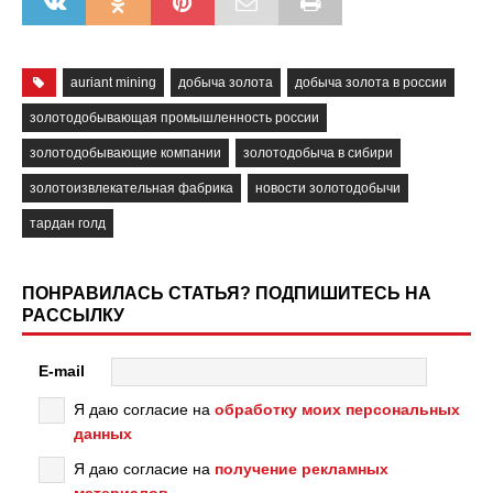
auriant mining
добыча золота
добыча золота в россии
золотодобывающая промышленность россии
золотодобывающие компании
золотодобыча в сибири
золотоизвлекательная фабрика
новости золотодобычи
тардан голд
ПОНРАВИЛАСЬ СТАТЬЯ? ПОДПИШИТЕСЬ НА
РАССЫЛКУ
E-mail
Я даю согласие на
обработку моих персональных
данных
Я даю согласие на
получение рекламных